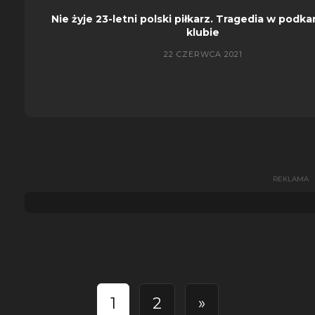
Nie żyje 23-letni polski piłkarz. Tragedia w podk
klubie
22 CZERWCA 2021
REKLAMA
1
2
»