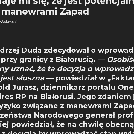
aje mi się, że jest potencjal
z manewrami Zapad
Weclawski
drzej Duda zdecydował o wprowad
rzy granicy z Białorusią. —
Osobiś
ny uznać, że ta decyzja o wprowadz
est słuszna
— powiedział w „Fakta
ld Jurasz, dziennikarz portalu Onet
ires RP na Białorusi. Jego zdaniem 
ryzyko związane z manewrami Zapad
czeństwa Narodowego generał prof
iej powiedział, że na chwilę obecną
 z decyzją by wprowadzać stan wyj