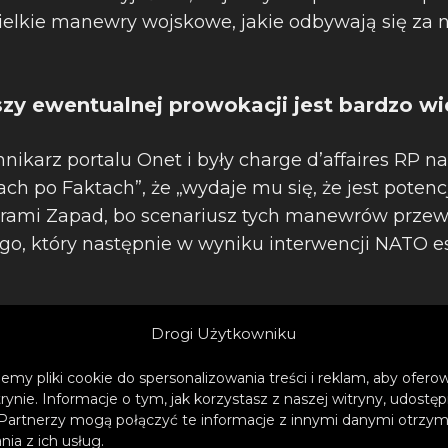
ielkie manewry wojskowe, jakie odbywają się za 
szy ewentualnej prowokacji jest bardzo wi
nnikarz portalu Onet i były charge d’affaires RP na
ch po Faktach”, że „wydaje mu się, że jest potenc
ami Zapad, bo scenariusz tych manewrów przewi
ego, który następnie w wyniku interwencji NATO es
Drogi Użytkowniku
emy pliki cookie do spersonalizowania treści i reklam, aby ofer
trynie. Informacje o tym, jak korzystasz z naszej witryny, udos
Partnerzy mogą połączyć te informacje z innymi danymi otrzym
ia z ich usług.