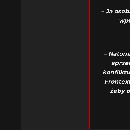
– Ja osob
wpr
– Natomia
sprze
konflikt
Frontexu
żeby o