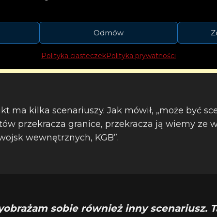
Odmów
Z
Polityka ciasteczek
Polityka prywatności
likt ma kilka scenariuszy. Jak mówił, „może być sce
ów przekracza granice, przekracza ją wiemy ze 
, wojsk wewnętrznych, KGB”.
yobrażam sobie również inny scenariusz. T