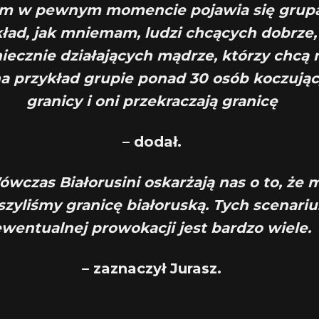
ym w pewnym momencie pojawia się grup
ład, jak mniemam, ludzi chcących dobrze,
iecznie działających mądrze, którzy chcą 
a przykład grupie ponad 30 osób koczują
granicy i oni przekraczają granicę
–
dodał.
ówczas Białorusini oskarżają nas o to, że 
szyliśmy granicę białoruską. T
ych scenariu
wentualnej prowokacji jest bardzo wiele.
– zaznaczył Jurasz.