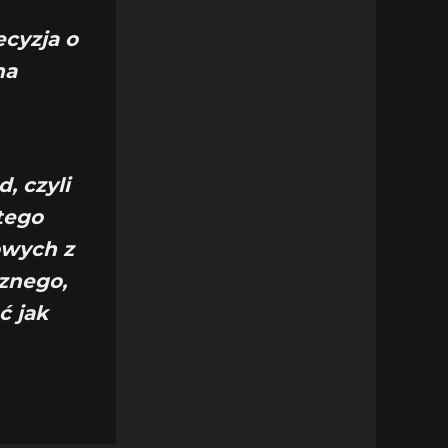
ecyzja o
na
, czyli
tego
owych z
cznego,
ć jak