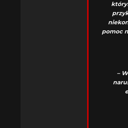
któr
przyk
niekon
pomoc n
– W
naru
e