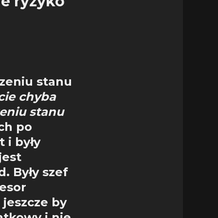
ne ryzyko
zeniu stanu
cie chyba
eniu stanu
ch po
 i były
jest
. Były szef
esor
 jeszcze by
ątkowy i nie