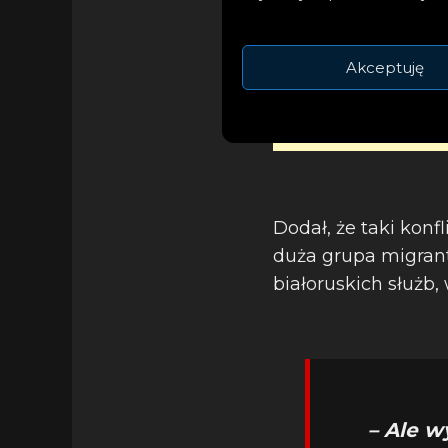
Akceptuję
Dodał, że taki konf
duża grupa migrant
białoruskich służb
– Ale w