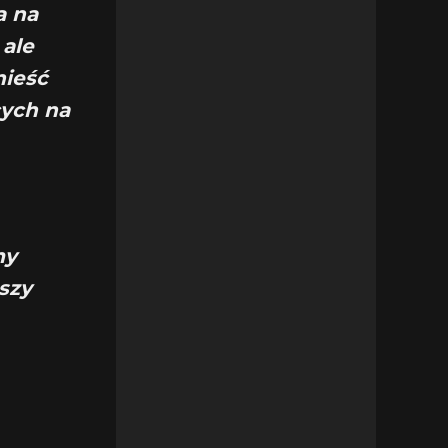
a na
 ale
nieść
cych na
my
szy