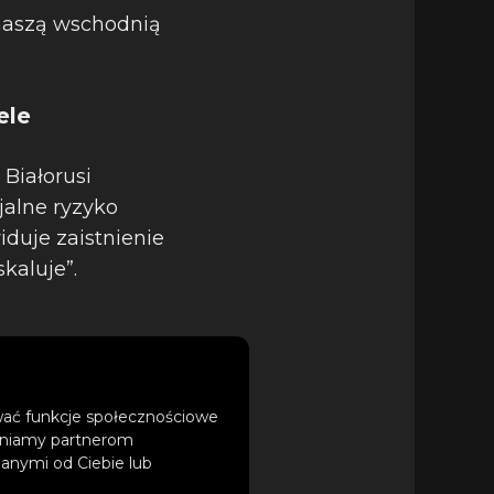
naszą wschodnią
ele
 Białorusi
jalne ryzyko
duje zaistnienie
kaluje”.
ować funkcje społecznościowe
tępniamy partnerom
anymi od Ciebie lub