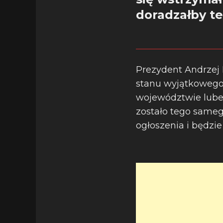
doradzałby t
Prezydent Andrzej 
stanu wyjątkowego
województwie lubel
zostało tego same
ogłoszenia i będzi