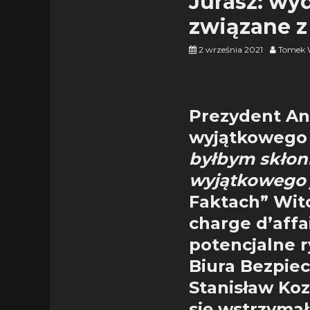
Jurasz: wyd
związane 
2 września 2021
Tomek 
Prezydent An
wyjątkowego p
byłbym skłon
wyjątkowego j
Faktach” Wito
charge d’affa
potencjalne 
Biura Bezpie
Stanisław Koz
się wstrzymał