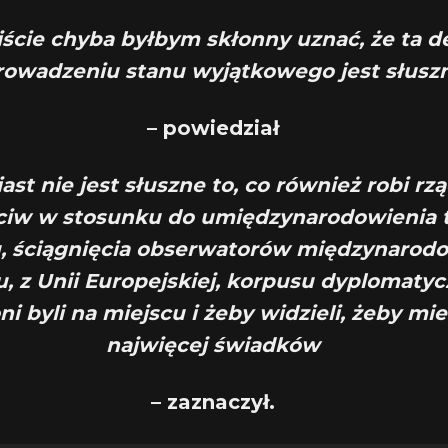
iście chyba byłbym skłonny uznać, że ta d
owadzeniu stanu wyjątkowego jest słusz
– powiedział
st nie jest słuszne to, co również robi rząd
ciw w stosunku do umiędzynarodowienia 
u, ściągnięcia obserwatorów międzynarod
, z Unii Europejskiej, korpusu dyplomaty
ni byli na miejscu i żeby widzieli, żeby mie
najwięcej świadków
– zaznaczył.