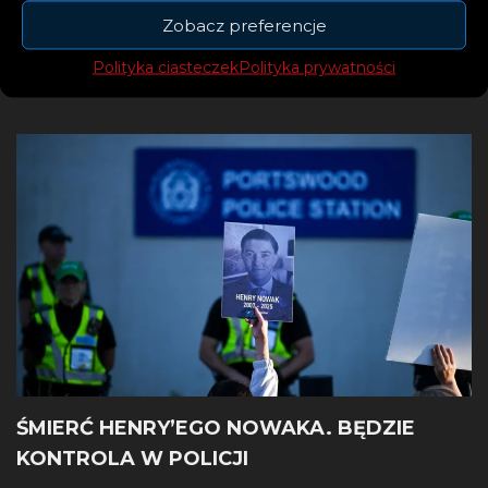
Zobacz preferencje
WIZZ AIR ZAPOWIADA EPOKOWĄ ZMIANĘ.
Polityka ciasteczek
Polityka prywatności
KONIEC TRYBU SAMOLOTOWEGO.
ŚMIERĆ HENRY’EGO NOWAKA. BĘDZIE
KONTROLA W POLICJI