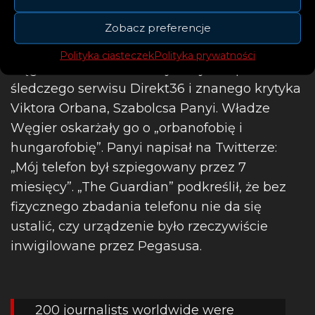
Zobacz preferencje
Inwigilowano również co najmniej dwóch
Polityka ciasteczek
Polityka prywatności
węgierskich dziennikarzy. W tym reportera
śledczego serwisu Direkt36 i znanego krytyka
Viktora Orbana, Szabolcsa Panyi. Władze
Węgier oskarżały go o „orbanofobię i
hungarofobię”. Panyi napisał na Twitterze:
„Mój telefon był szpiegowany przez 7
miesięcy”. „The Guardian” podkreślił, że bez
fizycznego zbadania telefonu nie da się
ustalić, czy urządzenie było rzeczywiście
inwigilowane przez Pegasusa.
200 journalists worldwide were