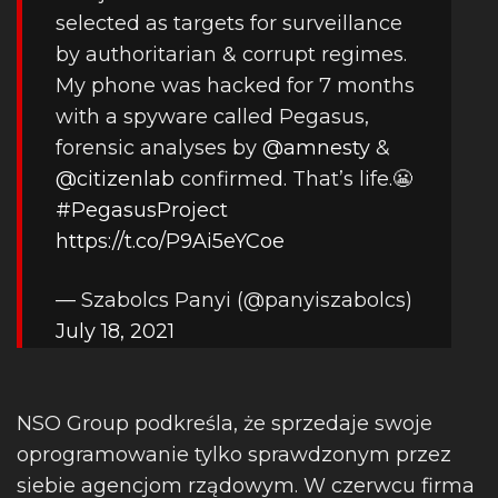
selected as targets for surveillance
by authoritarian & corrupt regimes.
My phone was hacked for 7 months
with a spyware called Pegasus,
forensic analyses by
@amnesty
&
@citizenlab
confirmed. That’s life.😬
#PegasusProject
https://t.co/P9Ai5eYCoe
— Szabolcs Panyi (@panyiszabolcs)
July 18, 2021
NSO Group podkreśla, że sprzedaje swoje
oprogramowanie tylko sprawdzonym przez
siebie agencjom rządowym. W czerwcu firma