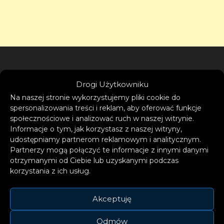
Drogi Użytkowniku
Służby inwigilowały telefony co najmniej 180
Na naszej stronie wykorzystujemy pliki cookie do
spersonalizowania treści i reklam, aby oferować funkcje
dziennikarzy i współpracowników z „Financial
społecznościowe i analizować ruch w naszej witrynie.
Times”, CNN, „The New York Times”, France
Informacje o tym, jak korzystasz z naszej witryny,
24, „The Economist”, Associated Press i
udostępniamy partnerom reklamowym i analitycznym.
Partnerzy mogą połączyć te informacje z innymi danymi
Reuters. Szpiegowano m.in. telefony należące
otrzymanymi od Ciebie lub uzyskanymi podczas
do bliskich saudyjskiego dziennikarza
korzystania z ich usług.
Dżamala Chaszodżdżiego. Krytyczny wobec
władz w Rijadzie Chaszodżdżi został w 2018 r.
Akceptuję
zamordowany w konsulacie Arabii Saudyjskiej
Odmów
w Stambule.