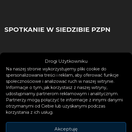
SPOTKANIE W SIEDZIBIE PZPN
Drogi Użytkowniku
Zwolnienia na pokładzie samolotu do
Na naszej stronie wykorzystujemy pliki cookie do
Warszawy nie było. Było za to kolejne
spersonalizowania treści i reklam, aby oferować funkcje
zaproszenie na rozmowę do siedziby związku.
społecznościowe i analizować ruch w naszej witrynie.
Kulesza chciał od trenera „dokładnej analizy”.
Informacje o tym, jak korzystasz z naszej witryny,
udostępniamy partnerom reklamowym i analitycznym.
Spotkanie rozpoczęło się o godzinie 10. Jak
Partnerzy mogą połączyć te informacje z innymi danymi
wynika z relacji reportera TVN24 Jana
otrzymanymi od Ciebie lub uzyskanymi podczas
Piotrowskiego obecnego pod siedzibą PZPN,
korzystania z ich usług.
Santos pojawił się w budynku
niepostrzeżenie. Informację potwierdził
Akceptuję