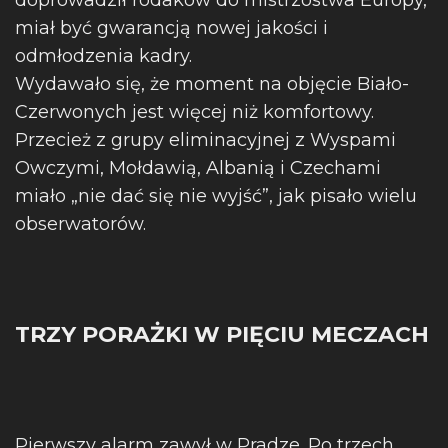
doprowadził rodaków do mistrzostwa Europy,
miał być gwarancją nowej jakości i
odmłodzenia kadry.
Wydawało się, że moment na objęcie Biało-
Czerwonych jest więcej niż komfortowy.
Przecież z grupy eliminacyjnej z Wyspami
Owczymi, Mołdawią, Albanią i Czechami
miało „nie dać się nie wyjść”, jak pisało wielu
obserwatorów.
TRZY PORAŻKI W PIĘCIU MECZACH
Pierwszy alarm zawył w Pradze. Po trzech