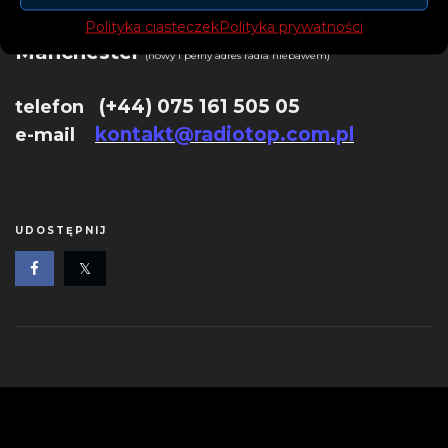
Radio Top Ltd.
Polityka ciasteczek
Polityka prywatności
Manchester
(nowy i pełny adres radia niebawem)
(+44) 075 161 505 05
telefon
kontakt@radiotop.com.pl
e-mail
UDOSTĘPNIJ