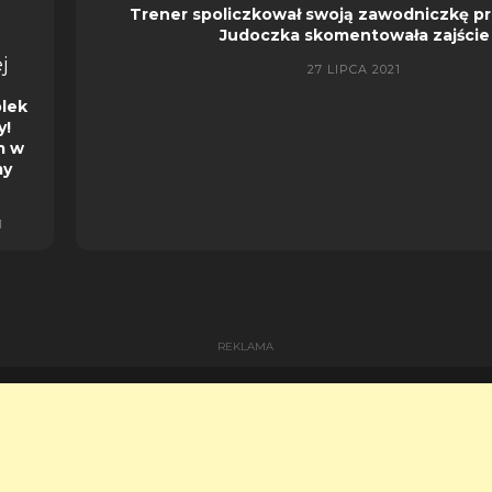
Trener spoliczkował swoją zawodniczkę pr
Judoczka skomentowała zajście
27 LIPCA 2021
olek
y!
m w
my
1
REKLAMA