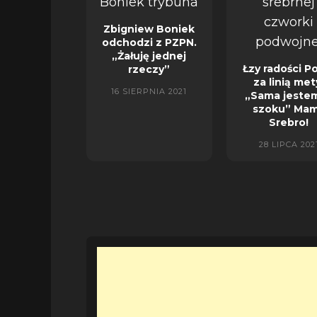
Zbigniew Boniek
odchodzi z PZPN.
„Żałuję jednej
Łzy radości P
rzeczy”
za linią met
16 SIERPNIA 2021
„Sama jeste
szoku” Ma
Srebro!
28 LIPCA 202