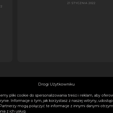
21 STYCZNIA 2022
22
Drogi Użytkowniku
REKLAMA
emy pliki cookie do spersonalizowania treści i reklam, aby ofer
trynie. Informacje o tym, jak korzystasz z naszej witryny, udos
Partnerzy mogą połączyć te informacje z innymi danymi otrzym
ia z ich usług.