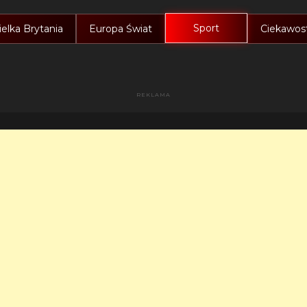
Sport
elka Brytania
Europa Świat
Ciekawost
REKLAMA