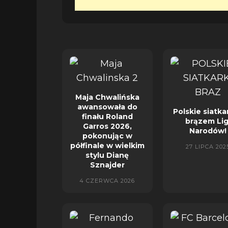
Maja Chwalińska
awansowała do
Polskie siatka
finału Roland
brązem Lig
Garros 2026,
Narodów!
pokonując w
półfinale w wielkim
27 LIPCA 202
stylu Dianę
Sznajder
4 CZERWCA 2026