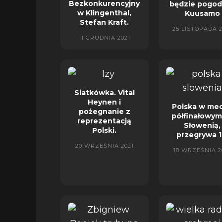
Bezkonkurencyjny
będzie pogo
w Klingenthal,
Kuusamo
Stefan Kraft.
25 LISTOPADA 2
11 GRUDNIA 2021
Siatkówka. Vital
Heynen i
Polska w me
pożegnanie z
półfinałowym
reprezentacją
Słowenią,
Polski.
przegrywa 1
20 WRZEŚNIA 2021
18 WRZEŚNIA 2