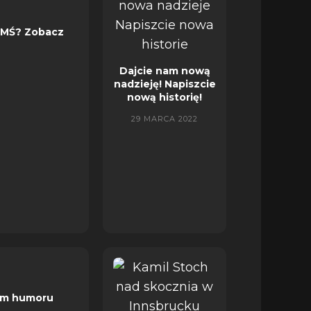
w MŚ? Zobacz
Dajcie nam nową
nadzieję! Napiszcie
nową historię!
29 MARCA 2022
iem humoru