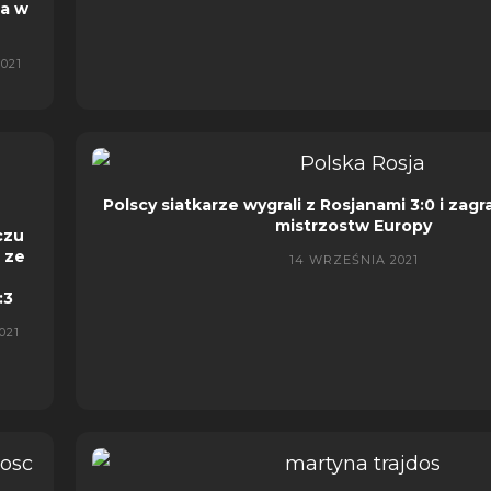
da w
021
Polscy siatkarze wygrali z Rosjanami 3:0 i zagr
mistrzostw Europy
czu
 ze
14 WRZEŚNIA 2021
:3
021