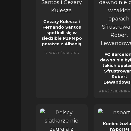
Cezary Kulesza i
Fernando Santos
spotkali się w
siedzibie PZPN po
porażce z Albanią
12 WRZEŚNIA 2023
FC Barcelo
dawno nie by
takich opała
Sfrustrowa
Robert
Lewandowsk
9 PAŹDZIERNIKA
Koniec żużl
nSport+!