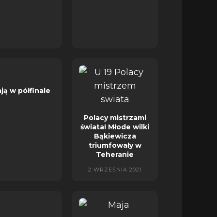
ają w półfinale
Polacy mistrzami
świata! Młode wilki
Bąkiewicza
triumfowały w
Teheranie
2 WRZEŚNIA 2021