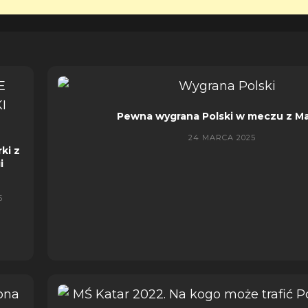
Pewna wygrana Polski w meczu z Ma
24 MARCA 2025
rki z
i
5