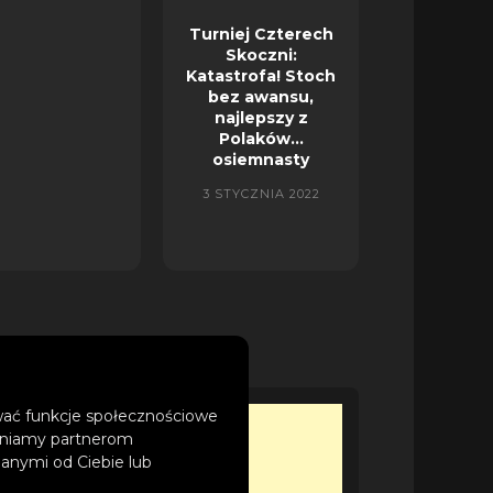
Turniej Czterech
Skoczni:
Katastrofa! Stoch
bez awansu,
najlepszy z
Polaków…
osiemnasty
3 STYCZNIA 2022
ować funkcje społecznościowe
tępniamy partnerom
anymi od Ciebie lub