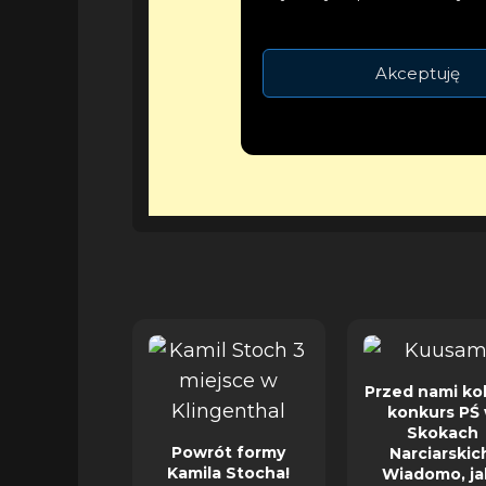
Akceptuję
Przed nami ko
konkurs PŚ
Skokach
Powrót formy
Narciarskic
Kamila Stocha!
Wiadomo, ja