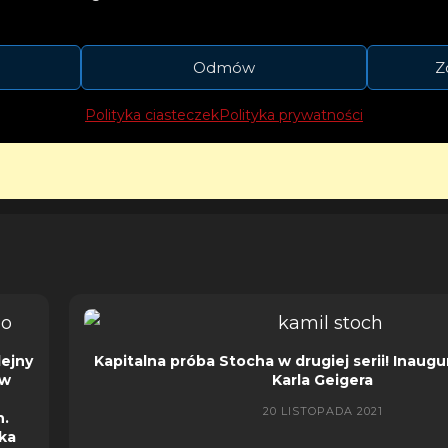
Odmów
Z
Polityka ciasteczek
Polityka prywatności
lejny
Kapitalna próba Stocha w drugiej serii! Inaugu
 w
Karla Geigera
20 LISTOPADA 2021
h.
ka