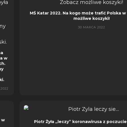
MŚ Katar 2022. Na kogo może trafić Polska 
możliwe koszyki!
30 MARCA 2022
na
ła w
ch.
ny
i.
 2022
a w
Piotr Żyła „leczy” koronawirusa z poczuc