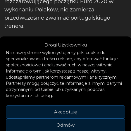
rozczarowującego początku Euro 2020 w
wykonaniu Polaków, nie zamierza
przedwcześnie zwalniać portugalskiego
trenera.
Drogi Użytkowniku
.
@BoniekZibi
: Posada Paulo Sousy
Na naszej stronie wykorzystujemy pliki cookie do
spersonalizowania treści i reklam, aby oferować funkcje
nie jest uzależniona od wyniku na
społecznościowe i analizować ruch w naszej witrynie.
Euro. Ja go na pewno nie zwolnię.
Informacje o tym, jak korzystasz z naszej witryny,
Chciałbym żebyśmy w Polsce mieli
udostępniamy partnerom reklamowym i analitycznym.
Partnerzy mogą połączyć te informacje z innymi danymi
10-15 takich trenerów. (…) Nie
otrzymanymi od Ciebie lub uzyskanymi podczas
oglądałem jeszcze tego vloga. Gol
korzystania z ich usług.
Skriniara był błędem wszystkich
naszych zawodników.
#strefaeuro
Akceptuję
Odmów
— TVP SPORT (@sport_tvppl)
June