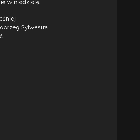
ę w niedzielę.
eśniej
nobrzeg Sylwestra
ć.