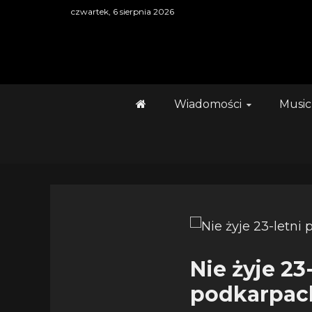
Skip
czwartek, 6 sierpnia 2026
to
content
Wiadomości
Music
Nie żyje 23
podkarpac