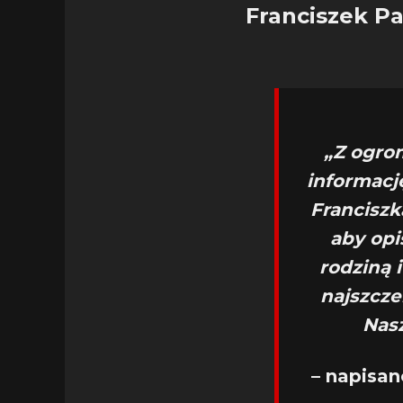
Franciszek Pa
„Z ogro
informację
Francisz
aby opi
rodziną 
najszcze
Nasz
– napisa