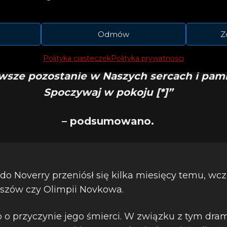
Odmów
Z
jesteśmy razem z rodziną i najbliższymi Fr
scu składamy im najszczersze kondolencje
Polityka ciasteczek
Polityka prywatności
wsze pozostanie w Naszych sercach i pami
Spoczywaj w pokoju [*]”
– podsumowano.
do Noverry przeniósł się kilka miesięcy temu, wc
ziszów czy Olimpii Novkowa.
 o przyczynie jego śmierci. W związku z tym dr