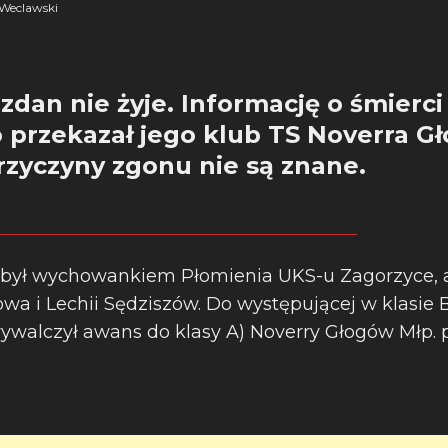
Weclawski
zdan nie żyje. Informację o śmierci
 przekazał jego klub TS Noverra G
rzyczyny zgonu nie są znane.
 był wychowankiem Płomienia UKS-u Zagorzyce, a
wa i Lechii Sędziszów. Do występującej w klasie 
ywalczył awans do klasy A) Noverry Głogów Młp. p