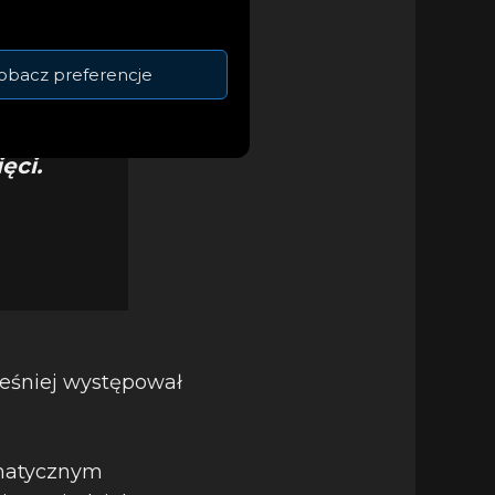
obacz preferencje
ania i w
. Franiu
ęci.
ześniej występował
amatycznym