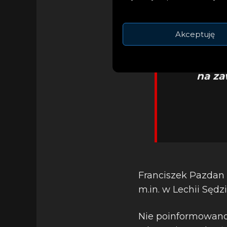
Akceptuję
„Myślami 
tym miej
na za
Franciszek Pazdan 
m.in. w Lechii Sęd
Nie poinformowano