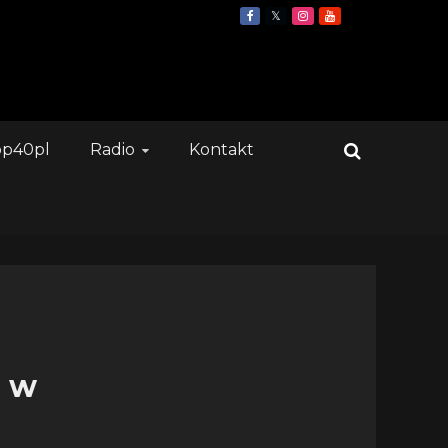
op40pl
Radio
Kontakt
a w