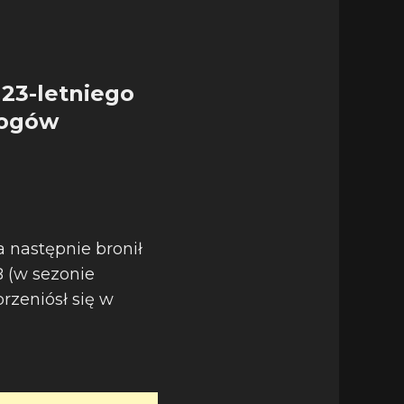
 23-letniego
łogów
 następnie bronił
B (w sezonie
rzeniósł się w