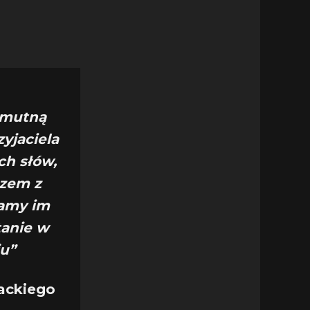
smutną
yjaciela
ch słów,
azem z
damy im
tanie w
ju”
ackiego