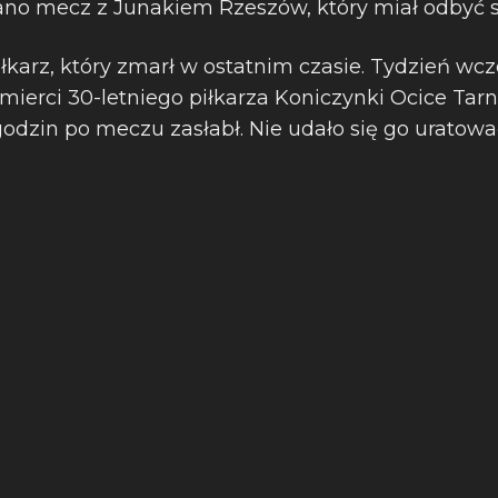
o mecz z Junakiem Rzeszów, który miał odbyć si
łkarz, który zmarł w ostatnim czasie. Tydzień wcz
ierci 30-letniego piłkarza Koniczynki Ocice Tar
 godzin po meczu zasłabł. Nie udało się go uratowa