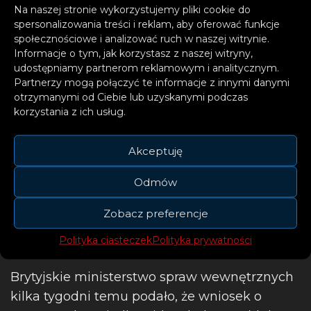
Na naszej stronie wykorzystujemy pliki cookie do
spersonalizowania treści i reklam, aby oferować funkcje
W przypadku osób posiadających status
społecznościowe i analizować ruch w naszej witrynie.
osoby osiedlonej, wjazd na podstawie
Informacje o tym, jak korzystasz z naszej witryny,
dowodu osobistego będzie możliwy co
udostępniamy partnerom reklamowym i analitycznym.
Partnerzy mogą połączyć te informacje z innymi danymi
najmniej do końca 2025 roku.
otrzymanymi od Ciebie lub uzyskanymi podczas
korzystania z ich usług.
Po 1 października 2021 r. będzie możliwy
wyjazd z Wielkiej Brytanii do Polski na
Akceptuję
podstawie dowodu osobistego, o ile linie
lotnicze lub inny przewoźnik akceptują taki
Odmów
rodzaj dokumentu tożsamości jako dokument
Zobacz preferencje
podróży” – dodano. Zmiany są konsekwencją
brexitu.
Polityka ciasteczek
Polityka prywatności
Brytyjskie ministerstwo spraw wewnętrznych
kilka tygodni temu podało, że wniosek o