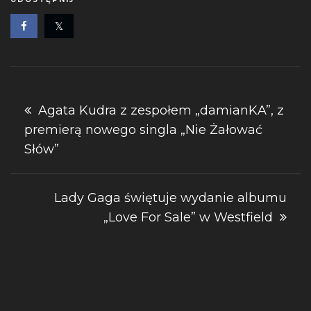
Nawigacja
Agata Kudra z zespołem „damianKA”, z
premierą nowego singla „Nie Żałować
wpisu
Słów”
Lady Gaga świętuje wydanie albumu
„Love For Sale” w Westfield