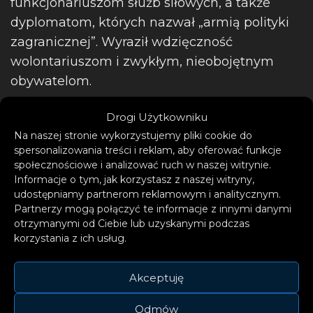
funkcjonariuszom służb siłowych, a także
dyplomatom, których nazwał „armią polityki
zagranicznej”. Wyraził wdzięczność
wolontariuszom i zwykłym, nieobojętnym
obywatelom.
Drogi Użytkowniku
Na naszej stronie wykorzystujemy pliki cookie do
spersonalizowania treści i reklam, aby oferować funkcje
społecznościowe i analizować ruch w naszej witrynie.
Informacje o tym, jak korzystasz z naszej witryny,
– W ciągu roku faktycznie
udostępniamy partnerom reklamowym i analitycznym.
Partnerzy mogą połączyć te informacje z innymi danymi
każdy z Ukraińców kogoś
otrzymanymi od Ciebie lub uzyskanymi podczas
stracił
korzystania z ich usług.
– podkreślił Zełenski.
Akceptuję
Zapewnił, że ludzie ci nigdy
Odmów