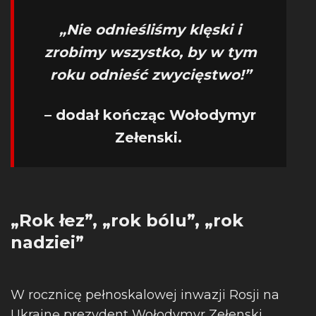
„Nie odnieśliśmy klęski i
zrobimy wszystko, by w tym
roku odnieść zwycięstwo!”
– dodał kończąc Wołodymyr
Zełenski.
„Rok łez”, „rok bólu”, „rok
nadziei”
W rocznicę pełnoskalowej inwazji Rosji na
Ukrainę prezydent Wołodymyr Zełenski