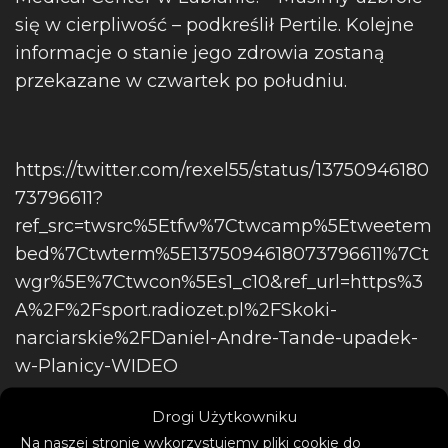
się w cierpliwość – podkreślił Pertile. Kolejne
informacje o stanie jego zdrowia zostaną
przekazane w czwartek po południu.
https://twitter.com/rexel55/status/13750946180
73796611?
ref_src=twsrc%5Etfw%7Ctwcamp%5Etweetem
bed%7Ctwterm%5E1375094618073796611%7Ct
wgr%5E%7Ctwcon%5Es1_c10&ref_url=https%3
A%2F%2Fsport.radiozet.pl%2FSkoki-
narciarskie%2FDaniel-Andre-Tande-upadek-
w-Planicy-WIDEO
Drogi Użytkowniku
Na naszej stronie wykorzystujemy pliki cookie do