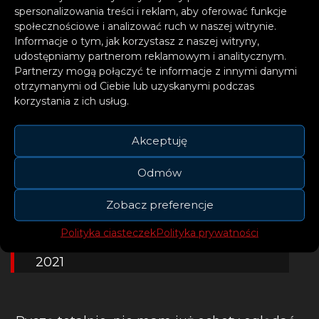
Upadek Daniela Andre Tande mocno
spersonalizowania treści i reklam, aby oferować funkcje
wstrząsnął całym światem skoków
społecznościowe i analizować ruch w naszej witrynie.
narciarskich. – Boże drogi, niech tylko
Informacje o tym, jak korzystasz z naszej witryny,
udostępniamy partnerom reklamowym i analitycznym.
wszystko będzie z nim w porządku – napisał
Partnerzy mogą połączyć te informacje z innymi danymi
Piotr Bąk, dziennikarz skijumping.pl.
otrzymanymi od Ciebie lub uzyskanymi podczas
korzystania z ich usług.
Akceptuję
OMG, FATALNY UPADEK TANDEGO.
BOŻE DROGI, niech tylko wszystko
Odmów
będzie z nim w porządku.
#skijumpingfamily
#Planica
Zobacz preferencje
Polityka ciasteczek
Polityka prywatności
— Piotr Bąk (@bo0nkers)
March 25,
2021