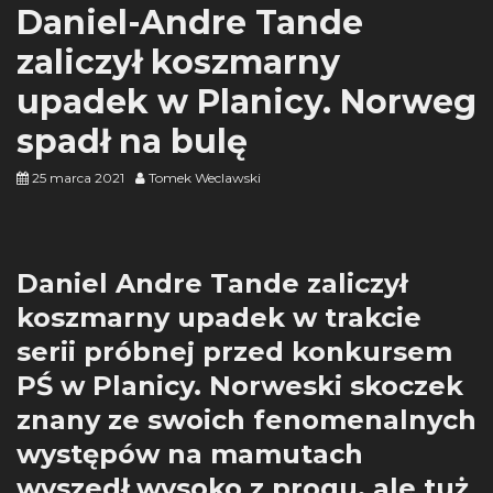
Daniel-Andre Tande
zaliczył koszmarny
upadek w Planicy. Norweg
spadł na bulę
25 marca 2021
Tomek Weclawski
Daniel Andre Tande zaliczył
koszmarny upadek w trakcie
serii próbnej przed konkursem
PŚ w Planicy. Norweski skoczek
znany ze swoich fenomenalnych
występów na mamutach
wyszedł wysoko z progu, ale tuż