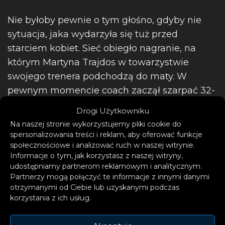
Nie byłoby pewnie o tym głośno, gdyby nie
sytuacja, jaka wydarzyła się tuż przed
starciem kobiet. Sieć obiegło nagranie, na
którym Martyna Trajdos w towarzystwie
swojego trenera podchodzą do maty. W
pewnym momencie coach zaczął szarpać 32-
latkę i… spoliczkował ją. Całą sytuację
Drogi Użytkowniku
uchwyciły kamery.
Na naszej stronie wykorzystujemy pliki cookie do
spersonalizowania treści i reklam, aby oferować funkcje
Filmik z tego zajścia stał się bardzo popularny
społecznościowe i analizować ruch w naszej witrynie.
Informacje o tym, jak korzystasz z naszej witryny,
w mediach społecznościowych. Niektórzy
udostępniamy partnerom reklamowym i analitycznym.
internauci nie kryli swego oburzenia
Partnerzy mogą połączyć te informacje z innymi danymi
zachowaniem trenera. Niemieckie media
otrzymanymi od Ciebie lub uzyskanymi podczas
korzystania z ich usług.
zaczęły rozpisywać się na ten temat, co
postanowiła skomentować sama