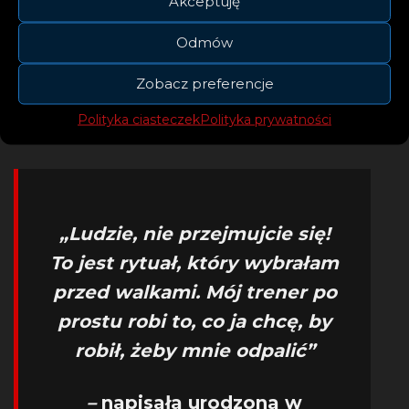
Akceptuję
zainteresowana.
Odmów
Na Instastory Martyny Trajdos pojawił się wpis
nawiązujący do całej sytuacji. Judoczka
Zobacz preferencje
napisała kilka słów na screenshocie z
Polityka ciasteczek
Polityka prywatności
Eurosportu, który opisał sprawę.
„Ludzie, nie przejmujcie się!
To jest rytuał, który wybrałam
przed walkami. Mój trener po
prostu robi to, co ja chcę, by
robił, żeby mnie odpalić”
–
napisała urodzona w