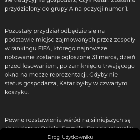
się tradycyjnie gospodarz, czyli Katar. Zostanie
przydzielony do grupy A na pozycji numer 1.
Pozostały przydział odbędzie się na
podstawie miejsc zajmowanych przez zespoły
w rankingu FIFA, którego najnowsze
notowanie zostanie ogłoszone 31 marca, dzień
przed losowaniem, po zamknięciu trwającego
okna na mecze reprezentacji. Gdyby nie
status gospodarza, Katar byłby w czwartym
koszyku.
Pewne rozstawienia wśród najsilniejszych są
obok Kataru Belgia, Brazylia, Francja (aktualny
Drogi Użytkowniku
mistrz świata, ale to nie ma znaczenia),