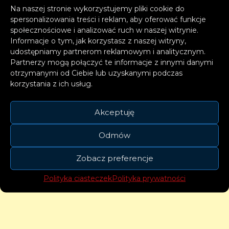
Na naszej stronie wykorzystujemy pliki cookie do
Argentyna, Anglia, Hiszpania i Portugalia.
spersonalizowania treści i reklam, aby oferować funkcje
społecznościowe i analizować ruch w naszej witrynie.
W lutym reprezentacja Polski znajdowała się
Informacje o tym, jak korzystasz z naszej witryny,
na 28. miejscu w rankingu. To dawałoby nam
udostępniamy partnerom reklamowym i analitycznym.
Partnerzy mogą połączyć te informacje z innymi danymi
miejsce w trzecim koszyku i jest pewne, że
otrzymanymi od Ciebie lub uzyskanymi podczas
marcowe notowanie tego nie zmieni. Na sto
korzystania z ich usług.
procent znajdziemy się właśnie tam.
Akceptuję
Odmów
Zobacz preferencje
Polityka ciasteczek
Polityka prywatności