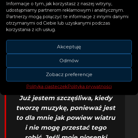
Informacje o tym, jak korzystasz z naszej witryny,
prowokacyjne i pełne energii
udostępniamy partnerom reklamowym i analitycznym.
Partnerzy mogą połączyć te informacje z innymi danymi
piosenki, ale kiedy usłyszałam
otrzymanymi od Ciebie lub uzyskanymi podczas
„Hold Me” to zrozumiałam, że
korzystania z ich usług.
to także dotyczy mnie, a ja
Akceptuję
jestem zarówno miękka, jak i
silna wewnętrznie, więc
Odmów
pomyślałam: dlaczego nie
Zobacz preferencje
podzielić się z publicznością
Polityka ciasteczek
Polityka prywatności
kolejnymi moimi cechami?
Już jestem szczęśliwa, kiedy
tworzę muzykę, ponieważ jest
to dla mnie jak powiew wiatru
i nie mogę przestać tego
robić. Jeśli moje piosenki