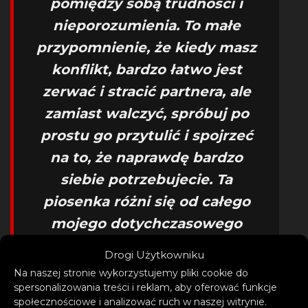
pomiędzy sobą trudności i
nieporozumienia. To małe
przypomnienie, że kiedy masz
konflikt, bardzo łatwo jest
zerwać i stracić partnera, ale
zamiast walczyć, spróbuj po
prostu go przytulić i spojrzeć
na to, że naprawdę bardzo
siebie potrzebujecie. Ta
piosenka różni się od całego
mojego dotychczasowego
repertuaru i pokazuje bardziej
Drogi Użytkowniku
kobiecą i radosną część mnie.
Na naszej stronie wykorzystujemy pliki cookie do
spersonalizowania treści i reklam, aby oferować funkcje
społecznościowe i analizować ruch w naszej witrynie.
Zwykle wybierałem