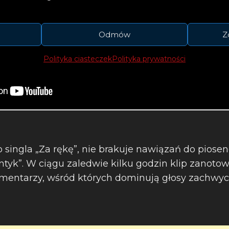
Odmów
Z
Polityka ciasteczek
Polityka prywatności
 singla „Za rękę”, nie brakuje nawiązań do piosen
yk”. W ciągu zaledwie kilku godzin klip zanotow
komentarzy, wśród których dominują głosy zachwy