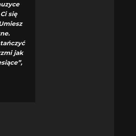
 muzyce
Ci się
 Umiesz
ne.
 tańczyć
rzmi jak
siące”,