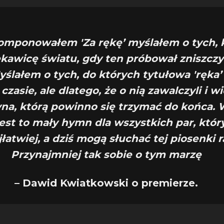
omponowałem 'Za rękę’ myślałem o tych, 
rękawicę światu, gdy ten próbował zniszcz
Myślałem o tych, do których tytułowa 'ręka’
czasie, ale dlatego, że o nią zawalczyli i w
dyna, którą powinno się trzymać do końca. 
jest to mały hymn dla wszystkich par, któr
jłatwiej, a dziś mogą słuchać tej piosenki 
Przynajmniej tak sobie o tym marzę
– Dawid Kwiatkowski o premierze.