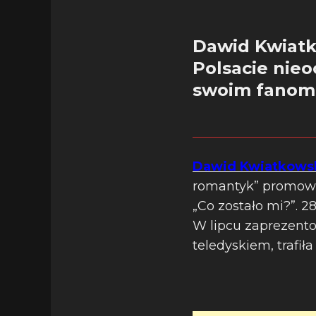
Dawid Kwiatk
Polsacie nie
swoim fanom,
Dawid Kwiatkows
romantyk” promowan
„Co zostało mi?”.
W lipcu zaprezento
teledyskiem, trafił