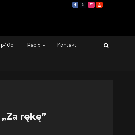
op40pl
Radio
Kontakt
„Za rękę”