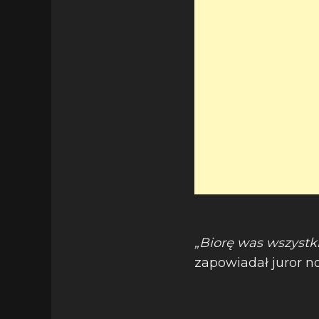
„Biorę was wszystkic
zapowiadał juror n