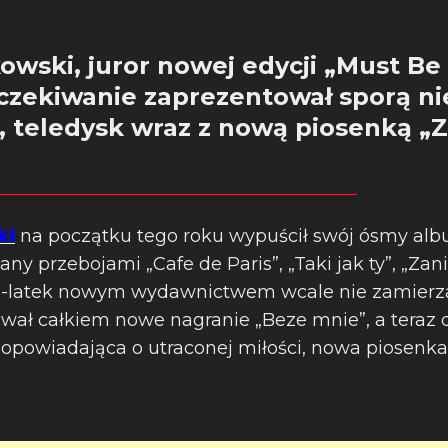
owski, juror nowej edycji „Must Be
oczekiwanie zaprezentował sporą n
 teledysk wraz z nową piosenką „Z
ki
na początku tego roku wypuścił swój ósmy alb
y przebojami „Cafe de Paris”, „Taki jak ty”, „Zan
 28-latek nowym wydawnictwem wcale nie zamierz
wał całkiem nowe nagranie „Beze mnie”, a teraz d
a opowiadająca o utraconej miłości, nowa piosenka 