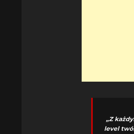
„Z każd
level twó