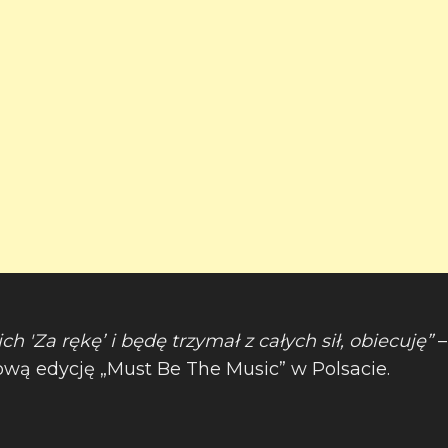
h 'Za rękę’ i będę trzymał z całych sił, obiecuję”
–
ową edycję „Must Be The Music” w Polsacie.