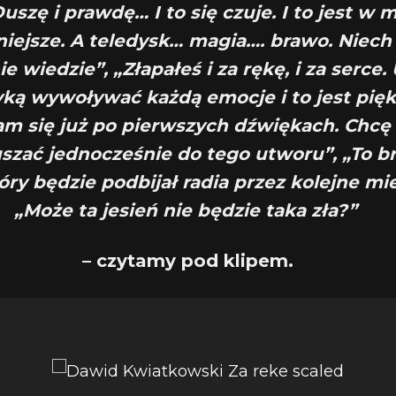
uszę i prawdę… I to się czuje. I to jest w
iejsze. A teledysk… magia…. brawo. Niech 
 wiedzie”, „Złapałeś i za rękę, i za serce.
ką wywoływać każdą emocje i to jest pięk
m się już po pierwszych dźwiękach. Chcę
uszać jednocześnie do tego utworu”, „To b
óry będzie podbijał radia przez kolejne mie
„Może ta jesień nie będzie taka zła?”
– czytamy pod klipem.