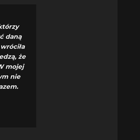
którzy
yć daną
 wróciła
iedzą, że
W mojej
ym nie
razem.