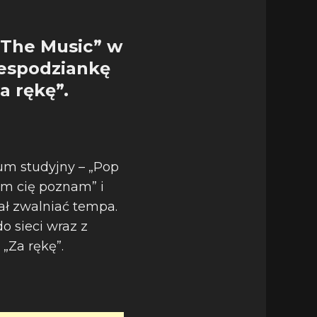
 The Music” w
iespodziankę
a rękę”.
um studyjny – „Pop
im cię poznam” i
ał zwalniać tempa.
o sieci wraz z
„Za rękę”.