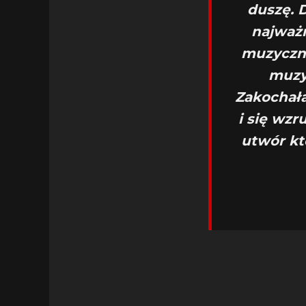
duszę. D
najważn
muzycznie
muzy
Zakochała
i się wzr
utwór kt