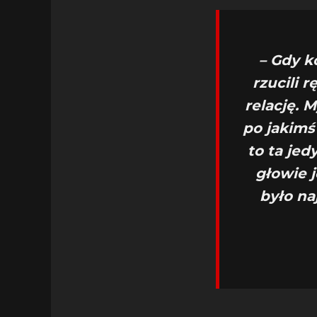
– Gdy k
rzucili 
relację. 
po jakimś 
to ta je
głowie 
było na