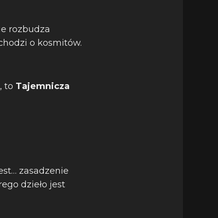
zie rozbudza
 chodzi o kosmitów.
, to
Tajemnicza
est… zasadzenie
ego dzieło jest