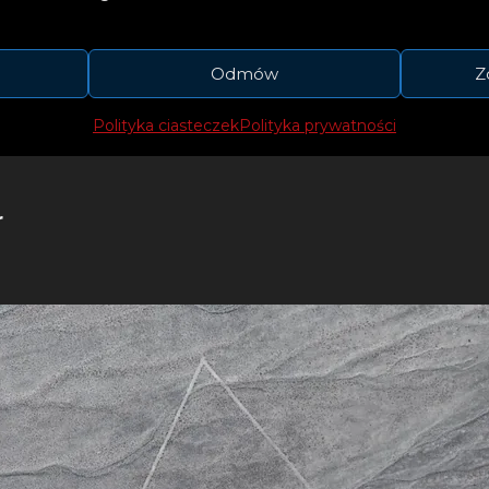
 niecodziennie, patrzymy na zwyczajną bezludną
stok, która znajduje się obecnie w administracji 
Odmów
Z
a w języku rosyjskim „wschód” i jest pamiątką p
skiego podróżnika.
Polityka ciasteczek
Polityka prywatności
r