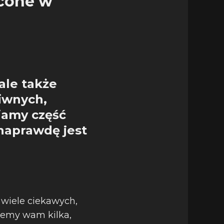
ycone w
ale także
iwnych,
iamy część
naprawdę jest
 wiele ciekawych,
żemy wam kilka,