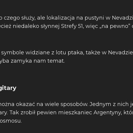
o czego służy, ale lokalizacja na pustyni w Nevad
cież niedaleko słynnej Strefy 51, więc „na pewno”
 symbole widziane z lotu ptaka, także w Nevadzie
hyba zamyka nam temat.
gitary
ożna okazać na wiele sposobów. Jednym z nich j
ary. Tak zrobił pewien mieszkaniec Argentyny, któr
kosmosu.