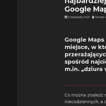
najbardzie
Google Ma
3 listopada 2021
Tomek 
Google Maps t
miejsce, w k
przerażającyc
spośród najc
m.in. „dziura
Co można znaleźć n
niecodziennych, a 