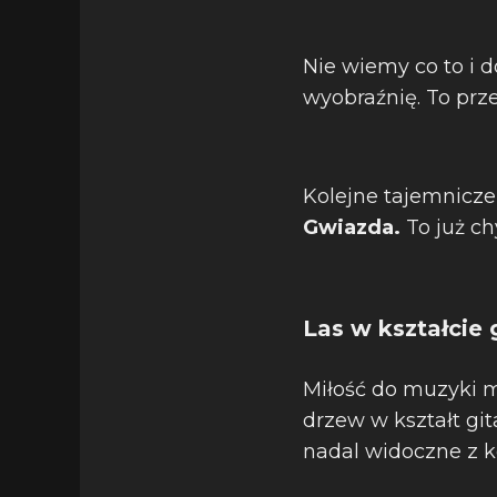
Nie wiemy co to i d
wyobraźnię. To prze
Kolejne tajemnicze
Gwiazda.
To już c
Las w kształcie 
Miłość do muzyki m
drzew w kształt git
nadal widoczne z 