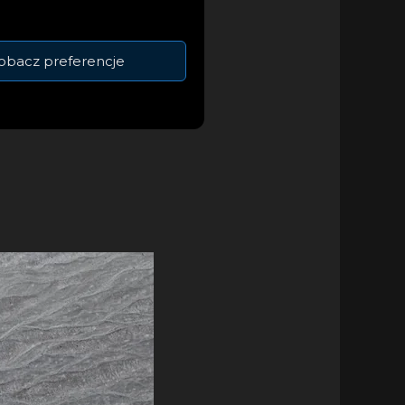
 wyspę. A
państwa Kiribati.
obacz preferencje
o jej odkryciu w