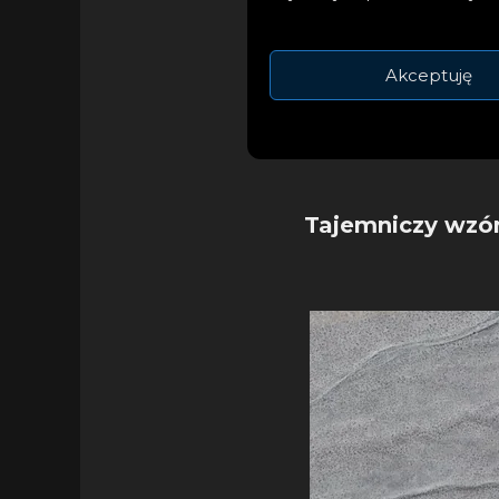
Chociaż wygląda to
dokładniej wyspę Wo
Akceptuję
Nazwa wyspy oznacz
1820 r. przez rosyj
Tajemniczy wzó