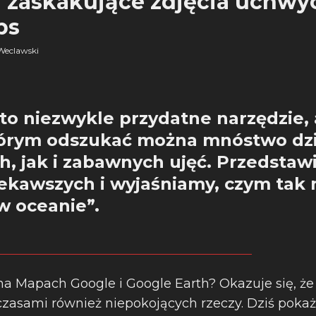
j zaskakujące zdjęcia uchw
ps
Weclawski
o niezwykle przydatne narzędzie, 
tórym odszukać można mnóstwo dz
h, jak i zabawnych ujęć. Przedstaw
iekawszych i wyjaśniamy, czym tak 
 w oceanie”.
a Mapach Google i Google Earth? Okazuje się, że
czasami również niepokojących rzeczy. Dziś poka