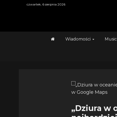
Skip
czwartek, 6 sierpnia 2026
to
content
Wiadomości
Music
„Dziura w 