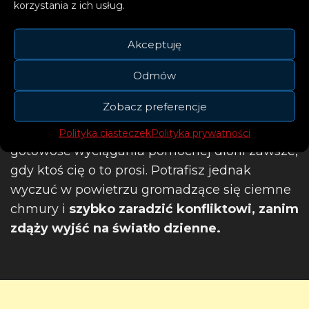
korzystania z ich usług.
Nie masz sobie równych w
analizowaniu
problemów i szukaniu rozwiązań.
To
Akceptuję
niezwykle przydatna sztuka w życiu
rodzinnym, gdyż do swoich bliskich
czujesz
Odmów
niezwykłe przywiązanie.
Istotne jest dla
Zobacz preferencje
ciebie miejsce, w którym mieszkasz, ale także
l
udzie, którzy cię tam otaczają.
Masz
Polityka ciasteczek
Polityka prywatności
gotowość wyciągania pomocnej dłoni zawsze,
gdy ktoś cię o to prosi. Potrafisz jednak
wyczuć w powietrzu gromadzące się ciemne
chmury i
szybko zaradzić konfliktowi, zanim
zdąży wyjść na światło dzienne.