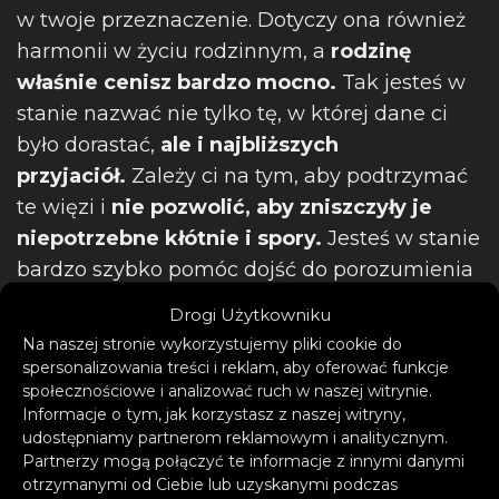
w twoje przeznaczenie. Dotyczy ona również
harmonii w życiu rodzinnym, a
rodzinę
właśnie cenisz bardzo mocno.
Tak jesteś w
stanie nazwać nie tylko tę, w której dane ci
było dorastać,
ale i najbliższych
przyjaciół.
Zależy ci na tym, aby podtrzymać
te więzi i
nie pozwolić, aby zniszczyły je
niepotrzebne kłótnie i spory.
Jesteś w stanie
bardzo szybko pomóc dojść do porozumienia
członkom rodziny, przez co
często stajesz w
Drogi Użytkowniku
roli mediatora.
Na naszej stronie wykorzystujemy pliki cookie do
spersonalizowania treści i reklam, aby oferować funkcje
społecznościowe i analizować ruch w naszej witrynie.
Informacje o tym, jak korzystasz z naszej witryny,
Panna
udostępniamy partnerom reklamowym i analitycznym.
Partnerzy mogą połączyć te informacje z innymi danymi
otrzymanymi od Ciebie lub uzyskanymi podczas