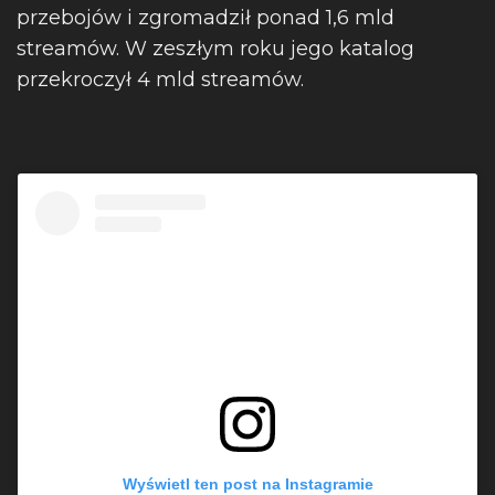
przebojów i zgromadził ponad 1,6 mld
streamów. W zeszłym roku jego katalog
przekroczył 4 mld streamów.
Wyświetl ten post na Instagramie