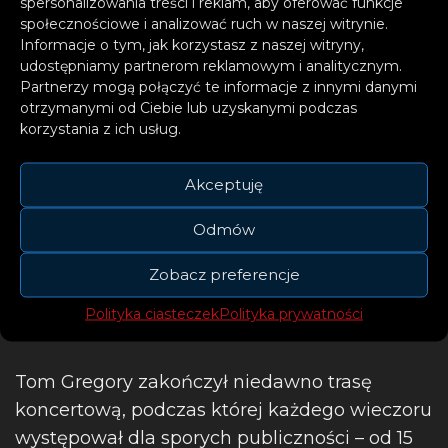
spersonalizowania treści i reklam, aby oferować funkcje
Gregorym! Chciałem stworzyć
społecznościowe i analizować ruch w naszej witrynie.
Informacje o tym, jak korzystasz z naszej witryny,
idealne połączenie
udostępniamy partnerom reklamowym i analitycznym.
house’owego brzmienia
Partnerzy mogą połączyć te informacje z innymi danymi
otrzymanymi od Ciebie lub uzyskanymi podczas
napędzanego fortepianem z
korzystania z ich usług.
potężnym wokalem Toma. Nie
ma lepszego sposobu na
Akceptuję
rozpoczęcie nowego sezonu!
Odmów
– komentuje Lost Frequencie
Zobacz preferencje
Polityka ciasteczek
Polityka prywatności
Tom Gregory zakończył niedawno trasę
koncertową, podczas której każdego wieczoru
występował dla sporych publiczności – od 15