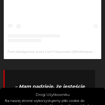
Post udostępniony przez Lost Frequencies (@lostfrequencies)
– Mam nadzieję, że jesteście
gotowi, aby «zanurkować» w
Drogi Użytkowniku
Na naszej stronie wykorzystujemy pliki cookie do
mój nowy singiel z Tomem