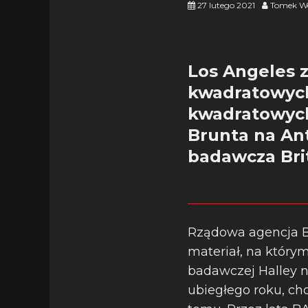
27 lutego 2021
Tomek We
Los Angeles 
kwadratowych
kwadratowych
Brunta na Ant
badawcza Brit
Rządowa agencja Br
materiał, na który
badawczej Halley n
ubiegłego roku, cho