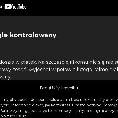
gle kontrolowany
oszło w piątek. Na szczęście nikomu nic się nie 
obowy zespół wyjechał w połowie lutego. Mimo bra
wany.
Drogi Użytkowniku
emy pliki cookie do spersonalizowania treści i reklam, aby ofer
trynie. Informacje o tym, jak korzystasz z naszej witryny, udos
Partnerzy mogą połączyć te informacje z innymi danymi otrzym
ia z ich usług.
zespoły były od lat przygotowywane na od