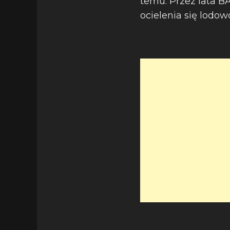
temu. Przez lata 
ocielenia się lodow