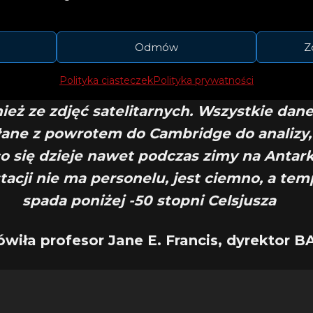
 lodowej z lodowca szelfowego Brunta. Cod
ujemy
okolicę za pomocą zautomatyzowane
Odmów
Z
jnych instrumentów GPS, które otaczają s
Polityka ciasteczek
Polityka prywatności
jak lodowiec odkształca się i porusza. Kor
ież ze zdjęć satelitarnych. Wszystkie dane
łane z powrotem do Cambridge do analizy,
o się dzieje nawet podczas zimy na Antark
tacji nie ma personelu, jest ciemno, a tem
spada poniżej -50 stopni Celsjusza
wiła profesor Jane E. Francis, dyrektor B