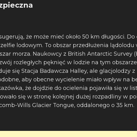
ezpieczna
e sugerują, że może mieć około 50 km długości. Do
szelfie lodowym. To obszar przedłużenia lądolod
szar morza. Naukowcy z British Antarctic Survey (
ozwój rozległych pęknięć w lodzie na tym obszarze
uje się Stacja Badawcza Halley, ale glacjolodzy z
odobne, aby obecne wycielenie miało wpływ na 
kazówka, że dojdzie do ocielenia pojawiła się w li
owało się w stronę kolejnej dużej rozpadliny w po
omb-Wills Glacier Tongue, oddalonego o 35 km.