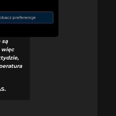
ziennie
j sieci
obacz preferencje
tację,
zystamy
 są
 więc
tydzie,
peratura
AS
.