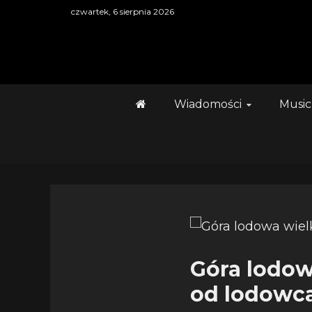
Skip
czwartek, 6 sierpnia 2026
to
content
Wiadomości
Music
Góra lodow
od lodowca