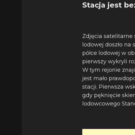
Stacja jest b
Zdjęcia satelitarn
lodowej doszło na 
półce lodowej w ob
pierwszy wykryli r
W tym rejonie znajd
jest mało prawdop
stacji. Pierwsza ws
gdy pęknięcie skier
lodowcowego Stanc