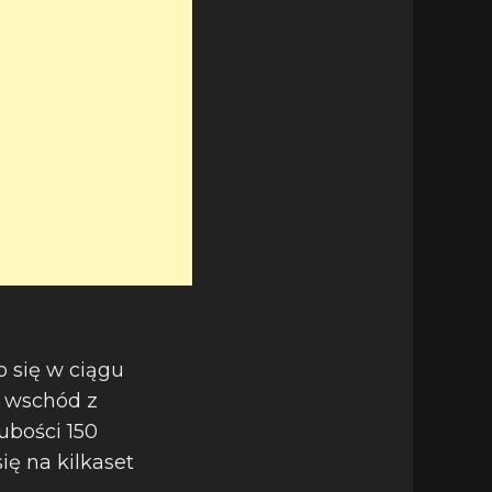
o się w ciągu
y wschód z
ubości 150
ię na kilkaset