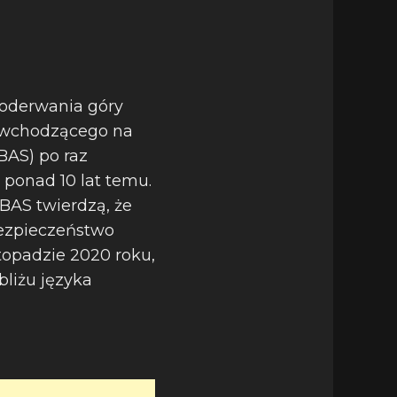
 oderwania góry
u wchodzącego na
BAS) po raz
 ponad 10 lat temu.
 BAS twierdzą, że
bezpieczeństwo
stopadzie 2020 roku,
bliżu języka