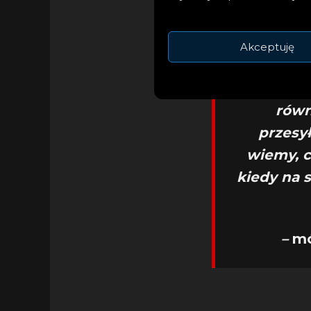
się góry
monitor
Akceptuję
precyzy
mierzą, 
równ
przesy
wiemy, c
kiedy na s
–
mó