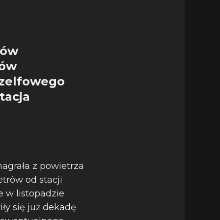
rów
rów
szelfowego
tacja
nagrała z powietrza
trów od stacji
 w listopadzie
iły się już dekadę