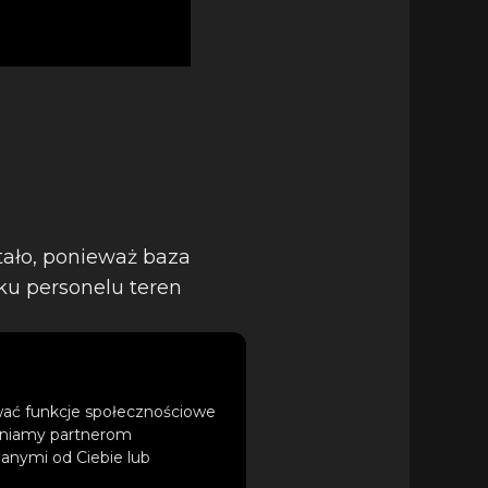
stało, ponieważ baza
ku personelu teren
ować funkcje społecznościowe
tępniamy partnerom
anymi od Ciebie lub
erwanie