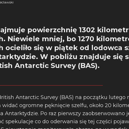
clawski
zajmuje powierzchnię 1302 kilomet
. Niewiele mniej, bo 1270 kilomet
 ocieliło się w piątek od lodowca 
arktydzie. W pobliżu znajduje się s
ish Antarctic Survey (BAS).
itish Antarctic Survey (BAS) na początku lutego 
m widać ogromne pęknięcie szelfu, około 20 kilome
a Antarktydzie. Po raz pierwszy zaobserwowano je
ć spekulacje co do oderwania się tej części pojaw