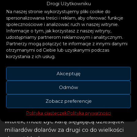
Drogi Użytkowniku
Na naszej stronie wykorzystujemy pliki cookie do
spersonalizowania treści i reklam, aby oferować funkcje
społecznościowe i analizować ruch w naszej witrynie.
Informacje o tym, jak korzystasz z naszej witryny,
udostępniamy partnerom reklamowym i analitycznym.
Partnerzy mogą połączyć te informacje z innymi danymi
otrzymanymi od Ciebie lub uzyskanymi podczas
korzystania z ich usług.
Akceptuję
Zachód wprowadził szereg sankcji przeciwko
Odmów
Rosji i uczynił z Putina pariasa na arenie
Zobacz preferencje
światowej. Zakaz handlu rosyjskim złotem,
który ma zostać oficjalnie ogłoszony we
Polityka ciasteczek
Polityka prywatności
wtorek, może być karą sięgającą dziesiątek
miliardów dolarów za drugi co do wielkości