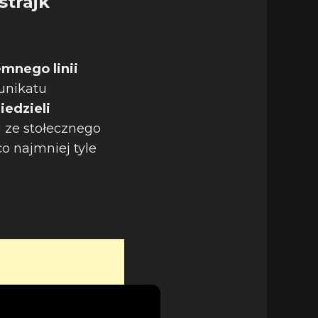
strajk
emnego linii
unikatu
iedzieli
i ze stołecznego
co najmniej tyle