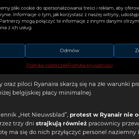
emy pliki cookie do spersonalizowania treści i reklam, aby ofer
trynie. Informacje o tym, jak korzystasz z naszej witryny, udos
Partnerzy mogą połączyć te informacje z innymi danymi otrzym
ia z ich usług.
Odmów
Z
Polityka ciasteczek
Polityka prywatności
oraz piloci Ryanaira skarżą się na złe warunki pra
żej belgijskiej płacy minimalnej.
iennik „Het Nieuwsblad”,
protest w Ryanair
nie o
rzez trzy dni
strajkują również
pracownicy prze
otę ma się do nich przyłączyć personel naziemny i 