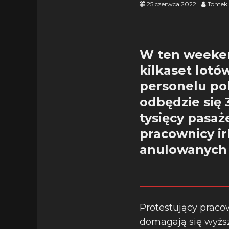
25 czerwca 2022
Tomek 
W ten weeken
kilkaset lotó
personelu pok
odbędzie się 
tysięcy pasaż
pracownicy irl
anulowanych 
Protestujący pracow
domagają się wyższ