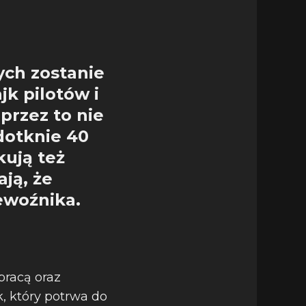
ch zostanie
jk pilotów i
przez to nie
dotknie 40
kują też
ają, że
ewoźnika.
pracą oraz
, który potrwa do