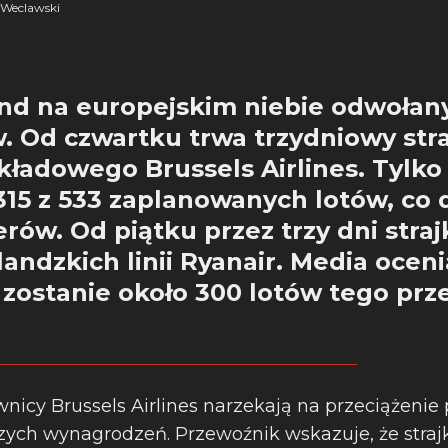
Weclawski
d na europejskim niebie odwołany
w. Od czwartku trwa trzydniowy stra
ładowego Brussels Airlines. Tylko 
315 z 533 zaplanowanych lotów, co 
erów. Od piątku przez trzy dni straj
andzkich linii Ryanair. Media oceni
zostanie około 300 lotów tego prz
nicy Brussels Airlines narzekają na przeciążenie 
ych wynagrodzeń. Przewoźnik wskazuje, że strajk