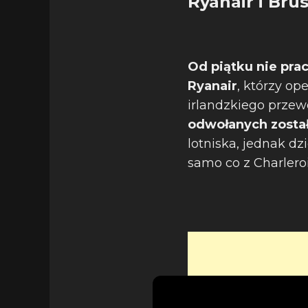
Ryanair i Brus
Od piątku nie pra
Ryanair
, którzy op
irlandzkiego przew
odwołanych został
lotniska, jednak dz
samo co z Charleroi