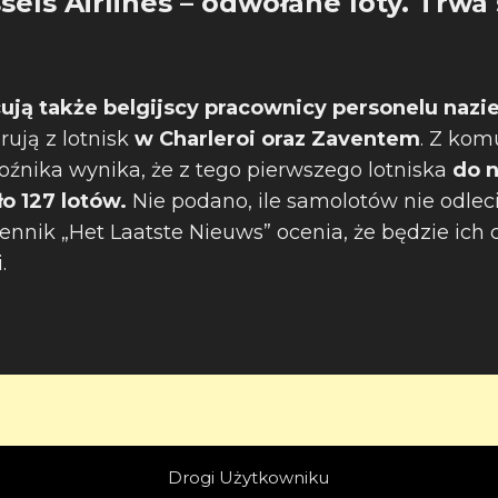
sels Airlines – odwołane loty. Trwa 
cują także belgijscy pracownicy personelu nazi
erują z lotnisk
w Charleroi oraz Zaventem
. Z kom
oźnika wynika, że z tego pierwszego lotniska
do n
o 127 lotów.
Nie podano, ile samolotów nie odlec
iennik „Het Laatste Nieuws” ocenia, że będzie ich 
.
Drogi Użytkowniku