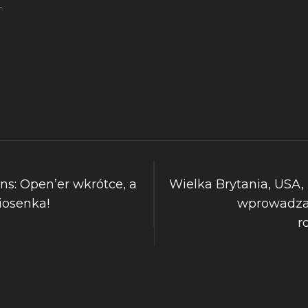
.
s: Open’er wkrótce, a
Wielka Brytania, USA,
iosenka!
wprowadza
r