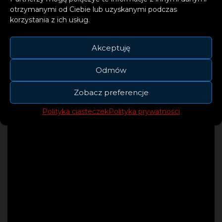
otrzymanymi od Ciebie lub uzyskanymi podczas
wierni fani mają co lubią, nowi coś znanego
korzystania z ich usług.
we współczesnym wydaniu.
Akceptuję
Odmów
Zobacz preferencje
Polityka ciasteczek
Polityka prywatności