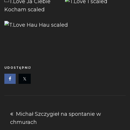
UDOSTĘPNIJ
Nawigacja
Michał Szczygieł na spontanie w
chmurach
wpisu