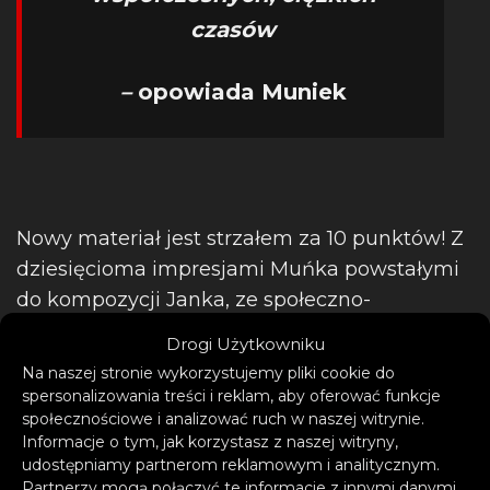
czasów
–
opowiada Muniek
Nowy materiał jest strzałem za 10 punktów! Z
dziesięcioma impresjami Muńka powstałymi
do kompozycji Janka, ze społeczno-
politycznym drugim dnem ale przede
Drogi Użytkowniku
wszystkim z pro-ludzkim przesłaniem.
Na naszej stronie wykorzystujemy pliki cookie do
Muniek & T.LOVE się nie zmieniają, jedynie
spersonalizowania treści i reklam, aby oferować funkcje
społecznościowe i analizować ruch w naszej witrynie.
poddają muzycznemu, nieco
Informacje o tym, jak korzystasz z naszej witryny,
nowocześniejszemu podrasowaniu, co
udostępniamy partnerom reklamowym i analitycznym.
wychodzi im tylko podwójnie na dobre –
Partnerzy mogą połączyć te informacje z innymi danymi