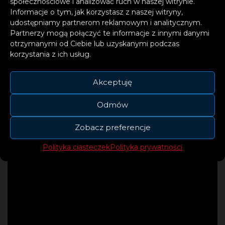
społecznościowe i analizować ruch w naszej witrynie.
sesję live w spektakularnej
Informacje o tym, jak korzystasz z naszej witryny,
lokalizacji, możliwie wysoko,
udostępniamy partnerom reklamowym i analitycznym.
Partnerzy mogą połączyć te informacje z innymi danymi
najlepiej z głową w chmurach
otrzymanymi od Ciebie lub uzyskanymi podczas
😉
korzystania z ich usług.
– wspomina Michał Szczygieł.
Akceptuję
Odmów
Zobacz preferencje
Polityka ciasteczek
Polityka prywatności