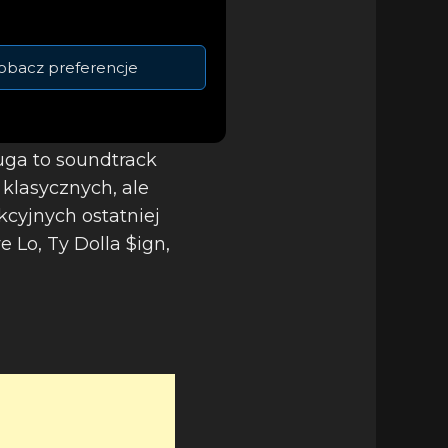
ł swój album w
boje, które
obacz preferencje
. Z drugiej strony
wiczonej w
kwencji. Podczas
uga to soundtrack
 klasycznych, ale
cyjnych ostatniej
 Lo, Ty Dolla $ign,