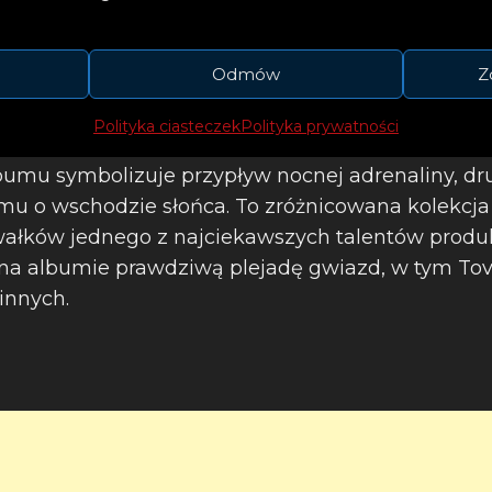
ekstów, multiinstrumentalista i producent stworzy
na jednym końcu spektrum znajdziemy nocne prze
Odmów
Z
podziemne rave’y, imprezy przy basenie i festiwale
zy poziom ponadczasowej popowej ekstazy zakot
Polityka ciasteczek
Polityka prywatności
 rocka, organicznej instrumentacji i wokalnej elo
bumu symbolizuje przypływ nocnej adrenaliny, dr
omu o wschodzie słońca. To zróżnicowana kolekcja
ałków jednego z najciekawszych talentów produk
na albumie prawdziwą plejadę gwiazd, w tym Tove
innych.