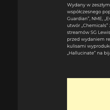
Wydany w zeszłym r
współczesnego popu
Guardian”, NME, „E
utwór „Chemicals” 
streamów SG Lewisa
przed wydaniem rem
kulisami wyproduk
„Hallucinate” na bi