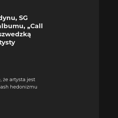
dynu, SG
albumu, „Call
szwedzką
tysty
 że artysta jest
clash hedonizmu