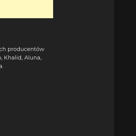
ych producentów
, Khalid, Aluna,
a.