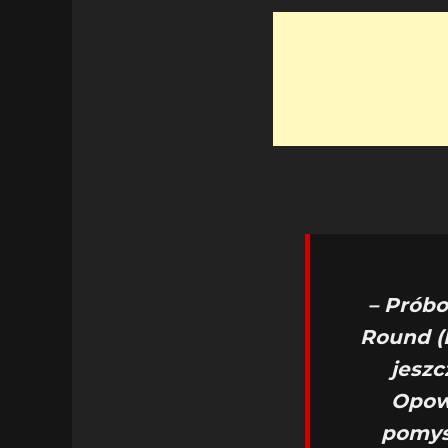
– Prób
Round (
jeszc
Opowi
pomys