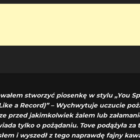
owałem stworzyć piosenkę w stylu „You S
Like a Record)” – Wychwytuje uczucie poż
ze przed jakimkolwiek żalem lub załaman
ada tylko o pożądaniu. Tove podążyła za
łem i wyszedł z tego naprawdę fajny kawa