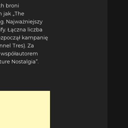
ch broni
h jak „The
ag. Najważniejszy
y. Łączna liczba
rozpoczął kampanię
nel Tres). Za
ł współautorem
ure Nostalgia”.