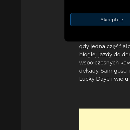
Wokalista, autor t
dwóch częściach: 
Akceptuję
wypełnią parkiety, 
SG wszedł na wyżs
odpowiedniej ilości
gdy jedna część al
błogiej jazdy do d
współczesnych kaw
dekady. Sam gości 
Lucky Daye i wielu 