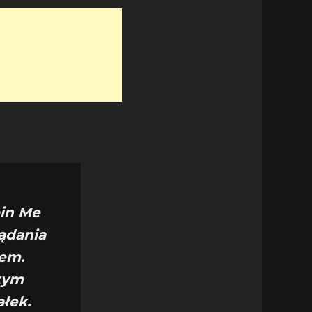
pin Me
ądania
iem.
 tym
łek.