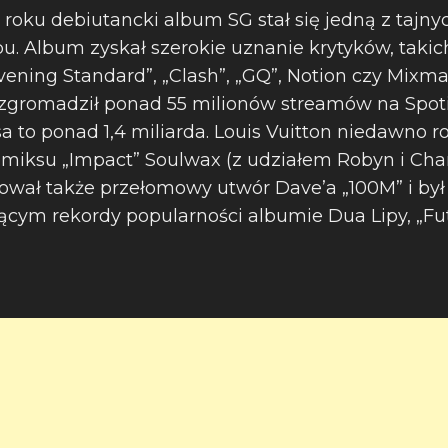
oku debiutancki album SG stał się jedną z tajny
. Album zyskał szerokie uznanie krytyków, takic
vening Standard”, „Clash”, „GQ”, Notion czy Mixm
zgromadził ponad 55 milionów streamów na Spotif
 to ponad 1,4 miliarda. Louis Vuitton niedawno 
iksu „Impact” Soulwax (z udziałem Robyn i Chan
ował także przełomowy utwór Dave’a „100M” i by
jącym rekordy popularności albumie Dua Lipy, „Fut