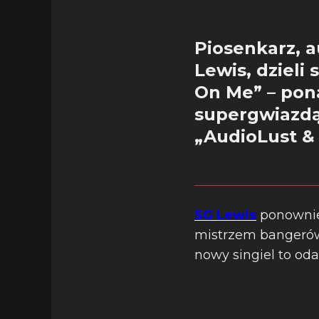
Piosenkarz, a
Lewis, dziel
On Me” – po
supergwiazdą,
„AudioLust & 
SG Lewis
ponownie
mistrzem bangerów
nowy singiel to oda