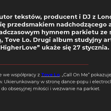
utor tekstów, producent i DJ z Lon
i się przedsmakiem nadchodzącego 
nadczasowym hymnem parkietu ze 
 Tove Lo. Drugi album studyjny ar
HigherLove” ukaże się 27 stycznia.
 we współpracy z
Tove Lo
. „Call On Me” pokazuje,
. Ukierunkowany w stronę dance-popu i electro
 do obsesyjnej miłości i wezwanie na parkiet.