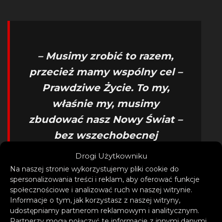
– Musimy zrobić to razem,
przecież mamy wspólny cel –
Prawdziwe Życie. To my,
właśnie my, musimy
zbudować nasz Nowy Świat –
bez wszechobecnej
mistyfikacji. Nie poddawajmy
Drogi Użytkowniku
się, zwraca się do nas autorka,
Na naszej stronie wykorzystujemy pliki cookie do
spersonalizowania treści i reklam, aby oferować funkcje
jedynie my możemy to
społecznościowe i analizować ruch w naszej witrynie.
zmienić. Wspólnymi siłami.
Informacje o tym, jak korzystasz z naszej witryny,
udostępniamy partnerom reklamowym i analitycznym.
Razem.
Partnerzy mogą połączyć te informacje z innymi danymi