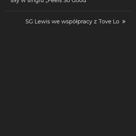
siły w singlu „Feels So Good”
wpisu
SG Lewis we współpracy z Tove Lo