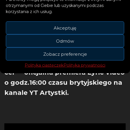
otrzymanymi od Ciebie lub uzyskanymi podczas
–
Stashka
korzystania z ich usług.
Akceptuję
Odmów
Piosenka już teraz premierowo na
Zobacz preferencje
naszej antenie i stronie. „Wspólny
Polityka ciasteczek
Polityka prywatności
cel” – oficjalna premiera Lyric Video
o godz.16:00 czasu brytyjskiego na
kanale YT Artystki.