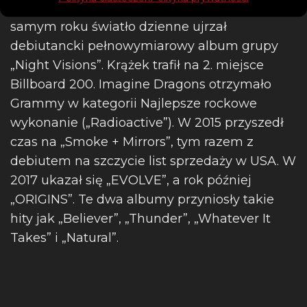
ukazała się EP-ka „Continued Silence”. W tym
samym roku światło dzienne ujrzał
debiutancki pełnowymiarowy album grupy
„Night Visions”. Krążek trafił na 2. miejsce
Billboard 200. Imagine Dragons otrzymało
Grammy w kategorii Najlepsze rockowe
wykonanie („Radioactive”). W 2015 przyszedł
czas na „Smoke + Mirrors”, tym razem z
debiutem na szczycie list sprzedaży w USA. W
2017 ukazał się „EVOLVE”, a rok później
„ORIGINS”. Te dwa albumy przyniosły takie
hity jak „Believer”, „Thunder”, „Whatever It
Takes” i „Natural”.