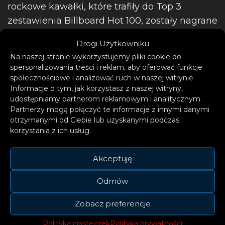
rockowe kawałki, które trafiły do Top 3
zestawienia Billboard Hot 100, zostały nagrane
właśnie przez Imagine Dragons: „Believer”,
Drogi Użytkowniku
„Thunder” oraz „Radioactive”.
Na naszej stronie wykorzystujemy pliki cookie do
spersonalizowania treści i reklam, aby oferować funkcje
społecznościowe i analizować ruch w naszej witrynie.
Informacje o tym, jak korzystasz z naszej witryny,
udostępniamy partnerom reklamowym i analitycznym.
Partnerzy mogą połączyć te informacje z innymi danymi
otrzymanymi od Ciebie lub uzyskanymi podczas
korzystania z ich usług.
Akceptuję
Zespół powstał w 2009 roku i zaczynał
Odmów
kilkoma niezależnie wydanymi EP-kami, by
następnie podpisać kontrakt z
Zobacz preferencje
KIDinaKORNER/Interscope. Tam w 2012
Polityka ciasteczek
Polityka prywatności