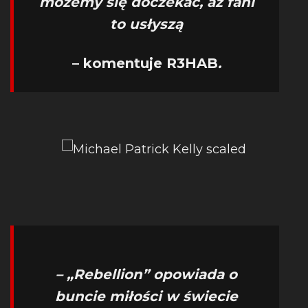
możemy się doczekać, aż fani
to usłyszą
– komentuje R3HAB
.
– „Rebellion” opowiada o
buncie miłości w świecie