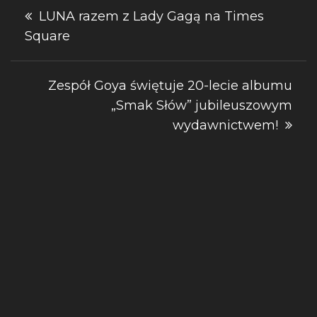
Nawigacja
LUNA razem z Lady Gagą na Times
Square
wpisu
Zespół Goya świętuje 20-lecie albumu
„Smak Słów” jubileuszowym
wydawnictwem!