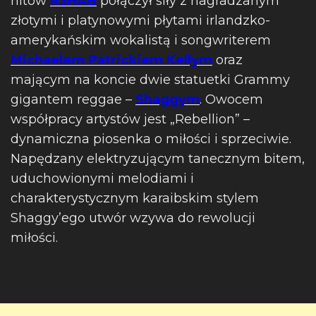
hitów
R3HAB
połączył siły z nagradzanym
złotymi i platynowymi płytami irlandzko-
amerykańskim wokalistą i songwriterem
Michaelem Patrickiem Kellym
oraz
mającym na koncie dwie statuetki Grammy
gigantem reggae –
Shaggym
. Owocem
współpracy artystów jest „Rebellion” –
dynamiczna piosenka o miłości i sprzeciwie.
Napędzany elektryzującym tanecznym bitem,
uduchowionymi melodiami i
charakterystycznym karaibskim stylem
Shaggy’ego utwór wzywa do rewolucji
miłości.