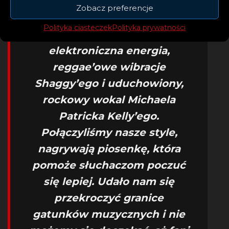
– „Rebellion” to miejsce, w
Zobacz preferencje
którym zderzają się trzy
Polityka ciasteczek
Polityka prywatności
muzyczne światy: moja
elektroniczna energia,
reggae’owe wibracje
Shaggy’ego i uduchowiony,
rockowy wokal Michaela
Patricka Kelly’ego.
Połączyliśmy nasze style,
nagrywają piosenkę, która
pomoże słuchaczom poczuć
się lepiej. Udało nam się
przekroczyć granice
gatunków muzycznych i nie