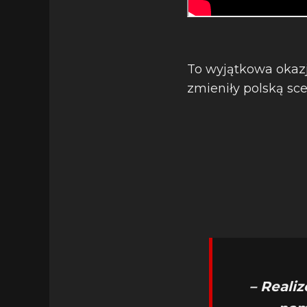
To wyjątkowa okazj
zmieniły polską s
– Reali