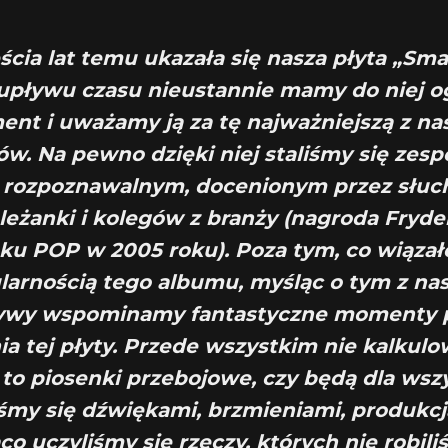
ścia lat temu ukazała się nasza płyta „Sma
pływu czasu nieustannie mamy do niej 
ent i uważamy ją za tę najważniejszą z na
w. Na pewno dzięki niej staliśmy się zes
j rozpoznawalnym, docenionym przez słuch
leżanki i kolegów z branży (nagroda Fryde
oku POP w 2005 roku). Poza tym, co wiązało
larnością tego albumu, myśląc o tym z nas
ywy wspominamy fantastyczne momenty 
a tej płyty. Przede wszystkim nie kalkulo
 to piosenki przebojowe, czy będą dla wszy
śmy się dźwiękami, brzmieniami, produkcj
co uczyliśmy się rzeczy, których nie robil