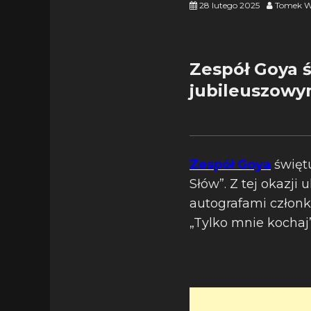
28 lutego 2025
Tomek W
Zespół Goya 
jubileuszow
Zespół Goya
święt
Słów”. Z tej okazji
autografami człon
„Tylko mnie kochaj”