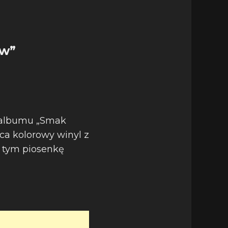
ów”
 albumu „Smak
ąca kolorowy winyl z
 tym piosenkę