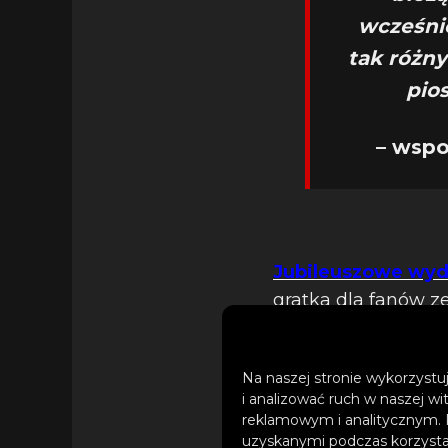
wcześnie
tak różny
pio
– wspo
Jubileuszowe wy
gratka dla fanów z
dodatkowe bonusy 
Na naszej stronie wykorzystuj
i analizować ruch w naszej wi
reklamowym i analitycznym. 
uzyskanymi podczas korzystan