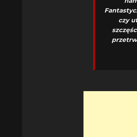
nam
Fantastycz
czy u
szczęśc
przetrw