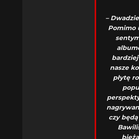
– Dwadzie
Pomimo u
sentym
albumó
bardzie
nasze ko
płytę r
popu
perspekt
nagrywani
czy będą
Bawili
bieżą