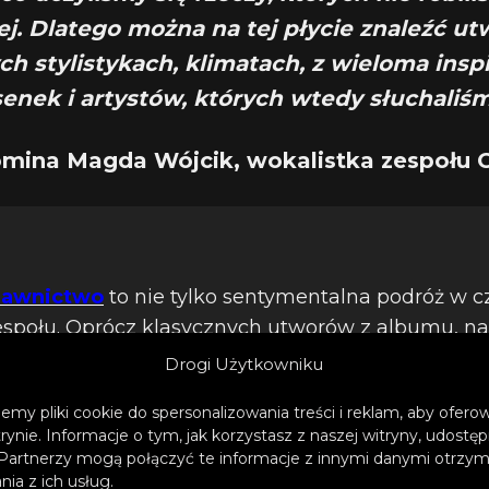
j. Dlatego można na tej płycie znaleźć u
ch stylistykach, klimatach, z wieloma insp
senek i artystów, których wtedy słuchaliśm
mina Magda Wójcik, wokalistka zespołu 
dawnictwo
to nie tylko sentymentalna podróż w cz
espołu. Oprócz klasycznych utworów z albumu, na
muzyczne, w tym piosenka „Tylko mnie kochaj”.
Drogi Użytkowniku
emy pliki cookie do spersonalizowania treści i reklam, aby ofer
trynie. Informacje o tym, jak korzystasz z naszej witryny, udos
Partnerzy mogą połączyć te informacje z innymi danymi otrzym
ia z ich usług.