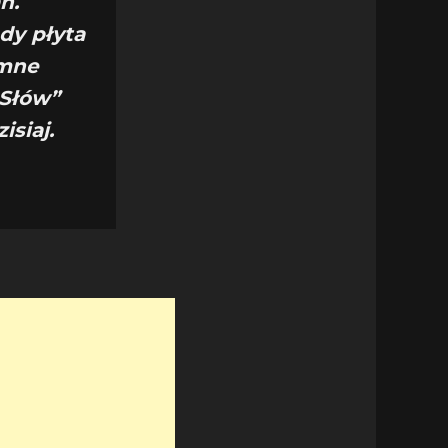
ń.
dy płyta
omne
 Słów”
isiaj.