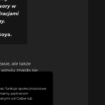
twory w
iracjami
y.
Goya.
asie, ale także
 winylu znajdą się
ować funkcje społecznościowe
tępniamy partnerom
anymi od Ciebie lub