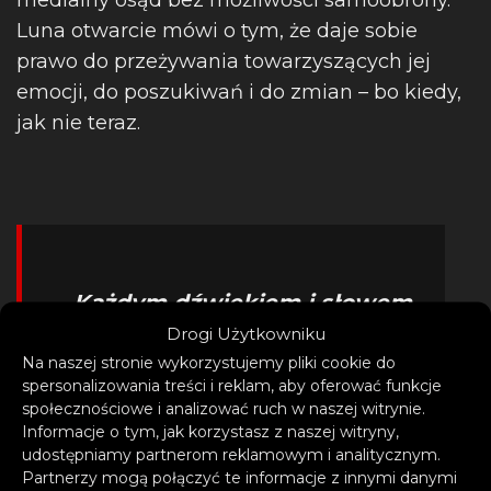
medialny osąd bez możliwości samoobrony.
Luna otwarcie mówi o tym, że daje sobie
prawo do przeżywania towarzyszących jej
emocji, do poszukiwań i do zmian – bo kiedy,
jak nie teraz.
– Każdym dźwiękiem i słowem
Drogi Użytkowniku
zapraszam Cię do mojego
Na naszej stronie wykorzystujemy pliki cookie do
świata. Do nieprzespanych
spersonalizowania treści i reklam, aby oferować funkcje
myśli, które mnie prześladują i
społecznościowe i analizować ruch w naszej witrynie.
Informacje o tym, jak korzystasz z naszej witryny,
do historii, które
udostępniamy partnerom reklamowym i analitycznym.
ukształtowały to, kim jestem.
Partnerzy mogą połączyć te informacje z innymi danymi