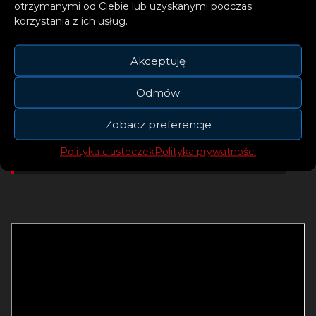
otrzymanymi od Ciebie lub uzyskanymi podczas
Witaj w moim niespokojnym
korzystania z ich usług.
świecie, podróży przez łzy i
śmiech, przez miłość i
Akceptuję
nienawiść, gdzie wspólnie
Odmów
poszukamy światła.
Zobacz preferencje
– LUNA
Polityka ciasteczek
Polityka prywatności