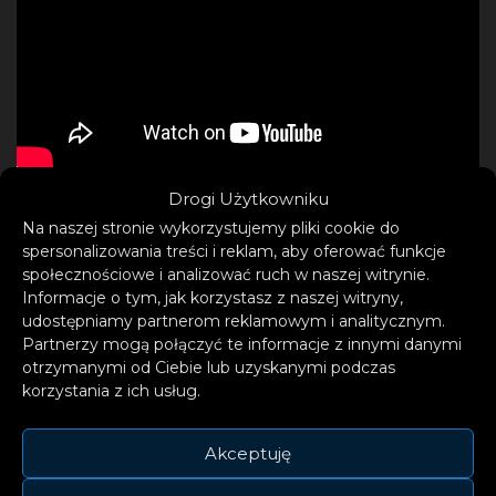
Drogi Użytkowniku
Na naszej stronie wykorzystujemy pliki cookie do
spersonalizowania treści i reklam, aby oferować funkcje
Trzykrotni zdobywcy Grammy Pentatonix to
społecznościowe i analizować ruch w naszej witrynie.
jedna z najbardziej innowacyjnych,
Informacje o tym, jak korzystasz z naszej witryny,
pomysłowych i niepowtarzalnych grup
udostępniamy partnerom reklamowym i analitycznym.
Partnerzy mogą połączyć te informacje z innymi danymi
wokalnych. Sprzedała ponad 10 milionów
otrzymanymi od Ciebie lub uzyskanymi podczas
albumów i wystąpiła dla setek tysięcy fanów
korzystania z ich usług.
na wyprzedanych koncertach na całym
świecie. Ma na swoim koncie dwa albumy #1
Akceptuję
na liście Billboardu – złoty album z 2015 roku i