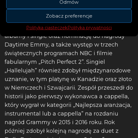
Odmów
dwukrotnie platynowy „A Pentatonix
Christmas”.
Zobacz preferencje
Grupa otrzymała wiele certyfikatów za
Polityka ciasteczek
Polityka prywatności
albumy i single oraz nominację do nagrody
Daytime Emmy, a także występ w trzech
świątecznych programach NBC i filmie
fabularnym „Pitch Perfect 2”. Singiel
„Hallelujah” również zdobył międzynarodowe
uznanie, w tym platynę w Kanadzie oraz złoto
w Niemczech i Szwajcarii. Zespół przeszedł do
historii jako pierwszy wykonawca a cappella,
który wygrał w kategorii „Najlepsza aranżacja,
instrumental lub a cappella” na rozdaniu
nagród Grammy w 2015 i 2016 roku. Rok
później zdobył kolejną nagrodę za duet z