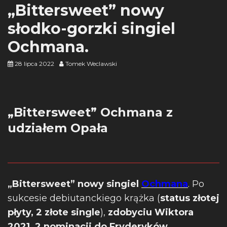
„Bittersweet” nowy
słodko-gorzki singiel
Ochmana.
28 lipca 2022
Tomek Weclawski
„Bittersweet” Ochmana z
udziałem Opała
„Bittersweet” nowy singiel
Ochmana
. Po
sukcesie debiutanckiego krążka (
status złotej
płyty, 2 złote single
),
zdobyciu Wiktora
2021, 2 nominacji do Fryderyków,