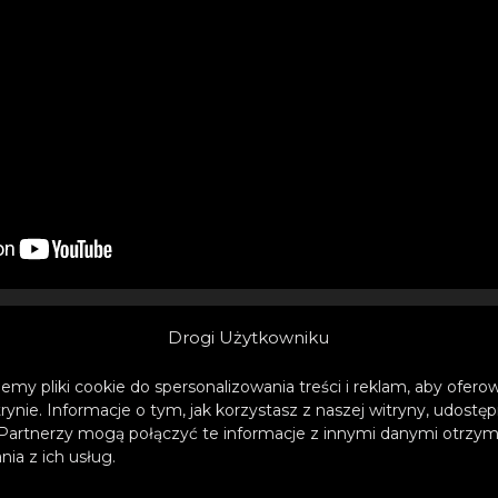
Drogi Użytkowniku
emy pliki cookie do spersonalizowania treści i reklam, aby ofer
róż”
to kawałek, którym zespół wyraża swoją sym
trynie. Informacje o tym, jak korzystasz z naszej witryny, udos
Partnerzy mogą połączyć te informacje z innymi danymi otrzym
sów imprez techno przełomu lat 90′ i 00′. Nawet 
ia z ich usług.
się rytmicznie bujać z rękami w górze, nie zważa