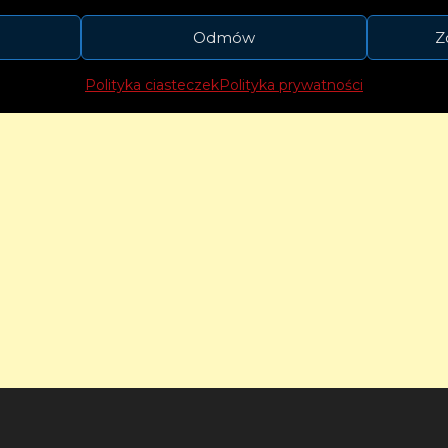
e szklanek napoje.
Odmów
Z
Polityka ciasteczek
Polityka prywatności