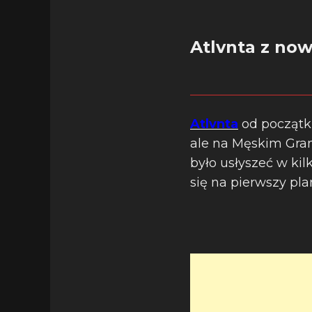
Atlvnta z now
Atlvnta
od początku
ale na Męskim Gran
było usłyszeć w ki
się na pierwszy pla