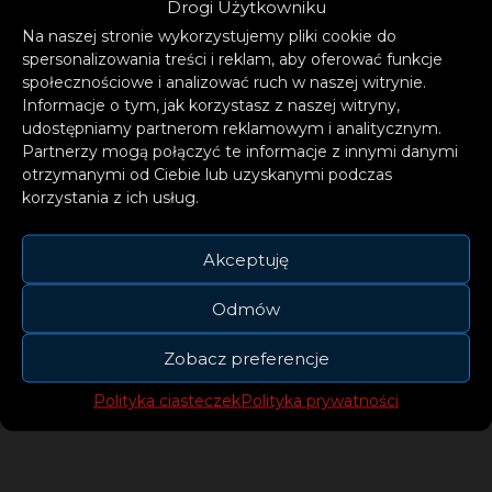
Drogi Użytkowniku
Na naszej stronie wykorzystujemy pliki cookie do
spersonalizowania treści i reklam, aby oferować funkcje
społecznościowe i analizować ruch w naszej witrynie.
Informacje o tym, jak korzystasz z naszej witryny,
Artysta zadebiutował w 2020 r. przebojowym
udostępniamy partnerom reklamowym i analitycznym.
singlem „Every Morning” nagranym wspólnie
Partnerzy mogą połączyć te informacje z innymi danymi
otrzymanymi od Ciebie lub uzyskanymi podczas
z Leony. Utwór przyciągnął uwagę środowiska.
korzystania z ich usług.
Holler nie osiadł na laurach, dzięki czemu
później pojawiły się m.in. „Powerless”, „Tokyo
Akceptuję
Lights”, „Crazy in Love” czy „Raining On Me”.
Teraz współpraca z Safri Duo przy produkcji
Odmów
nowej wersji ich klasyka „Helele” otworzy
Zobacz preferencje
młodemu artyście kolejne drzwi muzycznej
drogi sław.
Polityka ciasteczek
Polityka prywatności