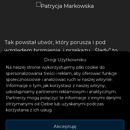
Tak powstał utwór, który porusza i pod
względem brzmienia, i przekazu. „Ślady” to
połączenie mocnego gitarowego pulsu z
Drogi Użytkowniku
subtelną elektroniką i lirycznym tekstem,
Na naszej stronie wykorzystujemy pliki cookie do
spersonalizowania treści i reklam, aby oferować funkcje
który niesie ważne przesłanie.
społecznościowe i analizować ruch w naszej witrynie.
Informacje o tym, jak korzystasz z naszej witryny,
udostępniamy partnerom reklamowym i analitycznym.
Partnerzy mogą połączyć te informacje z innymi danymi
otrzymanymi od Ciebie lub uzyskanymi podczas
korzystania z ich usług.
– Napisałam tekst o tym, że
Akceptuję