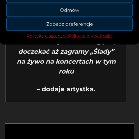
każdy ma za sobą swoją
Odmów
własną unikatową drogę
której nikt nie powtórzy więc
Zobacz preferencje
lepiej za szybko nie oceniać
Polityka ciasteczek
Polityka prywatności
siebie nawzajem. Nie mogę się
doczekać aż zagramy „Ślady”
na żywo na koncertach w tym
roku
– dodaje artystka.