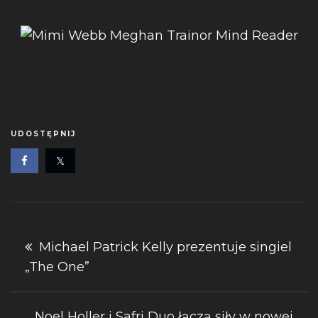
UDOSTĘPNIJ
Nawigacja
Michael Patrick Kelly prezentuje singiel
„The One”
wpisu
Noel Holler i Safri Duo łączą siły w nowej