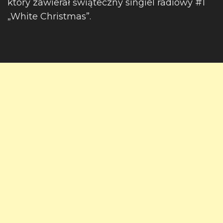
który zawierał świąteczny singiel radiowy #1
„White Christmas”.