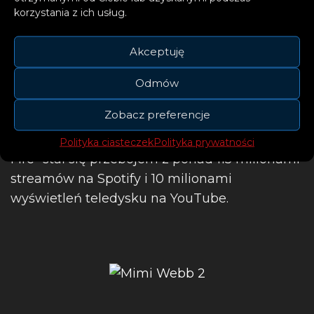
korzystania z ich usług.
Mimi Webb odbyła wyprzedaną trasę
Akceptuję
koncertową po Australii, zanim rozpoczęła
kampanię promującą swój debiutancki album
Odmów
studyjny „Amelia”, który ukazał się w kwietniu
Zobacz preferencje
2023 roku. Album osiągnął 4. miejsce na
brytyjskiej liście albumów, a singiel „House On
Polityka ciasteczek
Polityka prywatności
Fire” stał się przebojem z ponad 115 milionami
streamów na Spotify i 10 milionami
wyświetleń teledysku na YouTube.