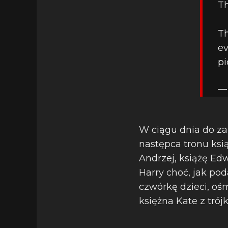
Th
Th
ev
pi
— 
W ciągu dnia do za
następca tronu ksią
Andrzej, książę Edw
Harry choć, jak po
czwórkę dzieci, o
księżna Kate z trójk