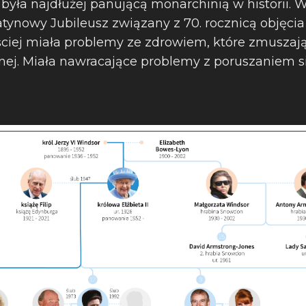
II była najdłużej panującą monarchinią w historii.
tynowy Jubileusz związany z 70. rocznicą objęcia 
ściej miała problemy ze zdrowiem, które zmuszają
ej. Miała nawracające problemy z poruszaniem się