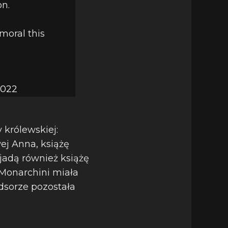
on.
moral this
2022
 królewskiej:
ej Anna, książę
yjadą również książę
 Monarchini miała
sorze pozostała