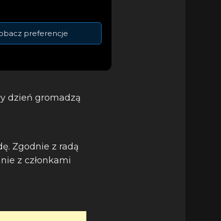
obacz preferencje
ły dzień gromadzą
dę. Zgodnie z radą
anie z członkami