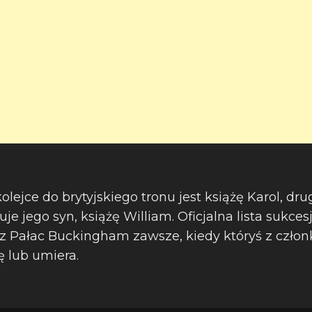
lejce do brytyjskiego tronu jest książę Karol, drug
je jego syn, książę William. Oficjalna lista sukcesj
ez Pałac Buckingham zawsze, kiedy któryś z czło
ę lub umiera.