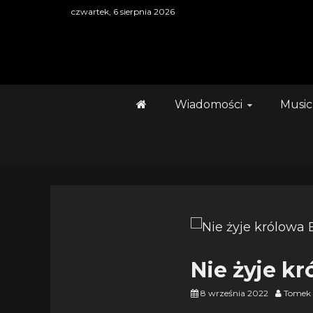
Skip
czwartek, 6 sierpnia 2026
to
content
Wiadomości
Music
Nie żyje kr
8 września 2022
Tomek 