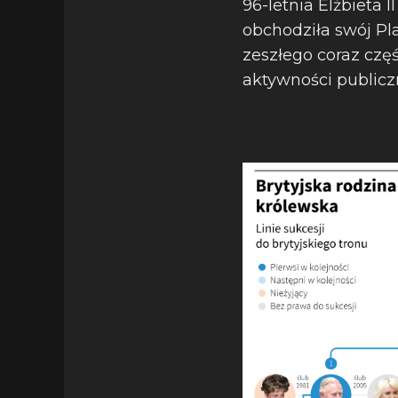
96-letnia Elżbieta 
obchodziła swój Pla
zeszłego coraz czę
aktywności publiczn