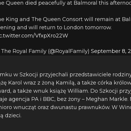
e Queen died peacefully at Balmoral this afterno
e King and The Queen Consort will remain at Bal
ening and will return to London tomorrow.
c.twitter.com/VfxpXro22W
The Royal Family (@RoyalFamily)
September 8, 
mku w Szkocji przyjechali przedstawiciele rodziny
żę Karol wraz z żoną Kamilą, a także córka królow
ard, a także wnuk książę William. Do Szkocji prz
daje agencja PA i BBC, bez żony – Meghan Markle.
śmioro wnucząt oraz dwunastu prawnuków. W Wind
ą dzieci.