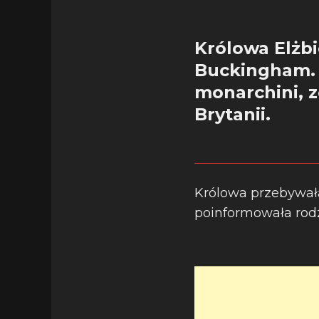
Królowa Elżbi
Buckingham. M
monarchini, z
Brytanii.
Królowa przebywała
poinformowała rodz