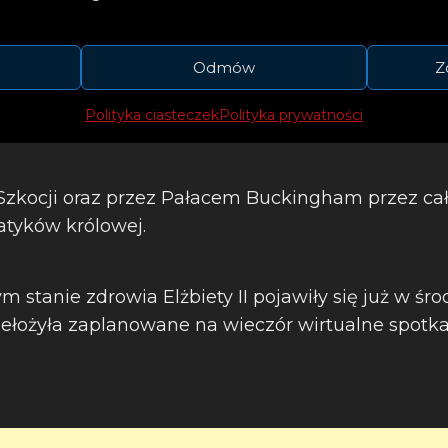
Odmów
Z
Polityka ciasteczek
Polityka prywatności
zkocji oraz przez Pałacem Buckingham przez ca
atyków królowej.
m stanie zdrowia Elżbiety II pojawiły się już w śro
zełożyła zaplanowane na wieczór wirtualne spotk