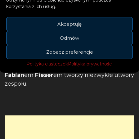
korzystania z ich usług.
Akceptuję
Odmów
W skład
ClockClock
wchodzi
wokalista i
Zobacz preferencje
autor tekstów Bojan Kalajdzic
, który wraz
Polityka ciasteczek
Polityka prywatności
producent
ami
Mark
iem
Vonsin
em
i
Fabian
em
Fieser
em tworzy niezwykłe utwory
zespołu.