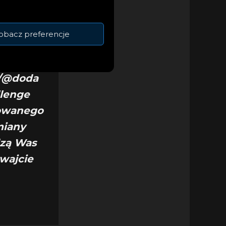
remiera
mującego
obacz preferencje
zerwca.
plikacji
m/@doda
llenge
kowanego
miany
dzą Was
ywajcie