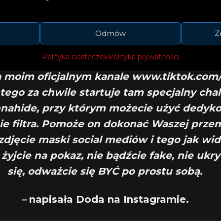
em kończę 1.5 roku przerwy muzycznej🥳. P
wego singla pt. „Don’t Wanna Hide” pro
Odmów
Z
iewczyny z Dubaju”, odbędzie się już 24 c
Polityka ciasteczek
Polityka prywatności
 już dziś możecie posłuchać fragment w a
a moim oficjalnym kanale www.tiktok.co
tego za chwile startuje tam specjalny cha
nahide, przy którym możecie użyć dedy
ie filtra. Pomoże on dokonać Waszej prze
zdjęcie maski social mediów i tego jak wi
e żyjcie na pokaz, nie bądźcie fake, nie ukr
się, odważcie się BYĆ po prostu sobą.
–
napisała Doda na Instagramie.