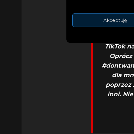
– Z huki
mojego no
Akceptuję
film „Dz
Natomiast
TikTok n
Oprócz 
#dontwan
dla mn
poprzez 
inni. Ni