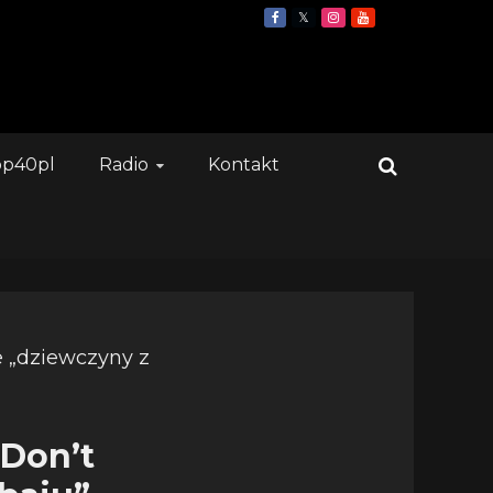
op40pl
Radio
Kontakt
Don’t