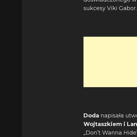
sukcesy Viki Gabor
Doda
napisała utw
Wojtaszkiem i La
„Don’t Wanna Hide” 