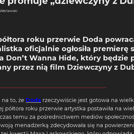
e promuje „dziewczyny z Du
Weclawski
półtora roku przerwie Doda powrac
istka oficjalnie ogłosiła premierę
a Don’t Wanna Hide, który będzie
y przez nią film Dziewczyny z Dub
na to, że
Doda
rzeczywiście jest gotowa na wielk
j półtora roku przerwie artystka postawiła na wie
czas temu za pośrednictwem mediów społecznośc
 swoją menadżerką zdecydowała się na powierzeni
tej kwestii Maxa Laskowskiego, który odpowiada