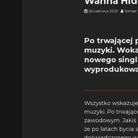
Wanna Hid
26 czerwca 2021
Tomek 
Po trwającej 
muzyki. Wokal
nowego singl
wyprodukowan
Wszystko wskazuje 
muzyki. Po trwające
zawodowym. Jakiś 
że po latach bycia
doświadczonego w 