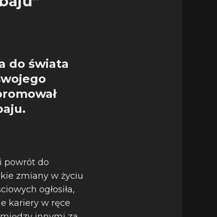
baju”
a do świata
 swojego
 promował
aju.
i powrót do
lkie zmiany w życiu
iowych ogłosiła,
e kariery w ręce
 między innymi za