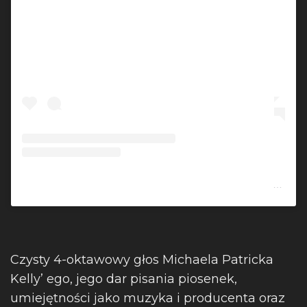
Post udostępniony przez Michael Patrick Kelly (@michael.patrick.kelly.official)
Czysty 4-oktawowy głos Michaela Patricka
Kelly’ ego, jego dar pisania piosenek,
umiejętności jako muzyka i producenta oraz