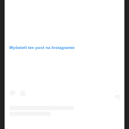
Wyświetl ten post na Instagramie
Post udostępniony przez Michael Patrick Kelly (@michael.patrick.kelly.official)