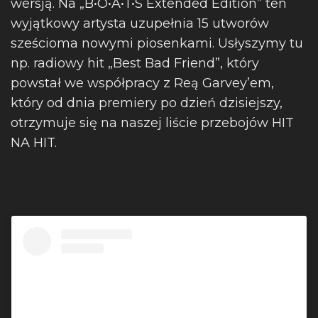
wersją. Na „B•O•A•T•S Extended Edition” ten
wyjątkowy artysta uzupełnia 15 utworów
sześcioma nowymi piosenkami. Usłyszymy tu
np. radiowy hit „Best Bad Friend”, który
powstał we współpracy z Reą Garvey’em,
który od dnia premiery po dzień dzisiejszy,
otrzymuje się na naszej liście przebojów HIT
NA HIT.