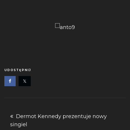
UDOSTĘPNIJ
Nawigacja
Dermot Kennedy prezentuje nowy
singiel
wpisu