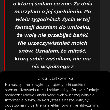
o której śniłam co noc. Za dnia
marzyłam o jej spełnieniu. Po
wielu tygodniach życia w tej
fantazji doszłam do wniosku,
że wolę nie przebijać bańki.
Nie urzeczywistniać moich
snów. Uznałam, że miłość,
którą sobie wyśniłam, nie ma
nic wspólnego z
rzeczywistością, jest zbyt
Drogi Użytkowniku
piękna żeby być prawdziwa.
Na naszej stronie wykorzystujemy pliki cookie do
spersonalizowania treści i reklam, aby oferować funkcje
społecznościowe i analizować ruch w naszej witrynie.
– opowiada o swoim
Informacje o tym, jak korzystasz z naszej witryny,
najnowszym singlu artystka
udostępniamy partnerom reklamowym i analitycznym.