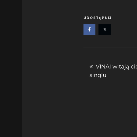
UDOSTĘPNIJ
Nawigacja
VINAI witają 
singlu
wpisu