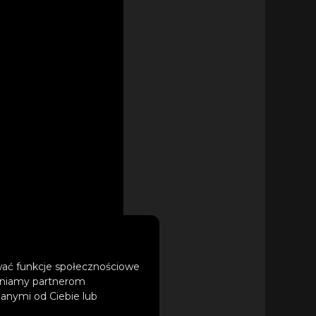
ować funkcje społecznościowe
tępniamy partnerom
anymi od Ciebie lub
acy z Davidem