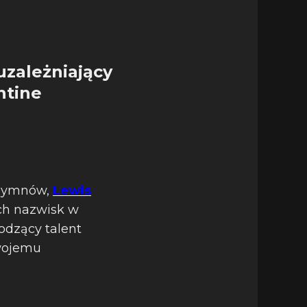
uzależniający
ntine
 hymnów,
Lewis
ych nazwisk w
odzący talent
swojemu