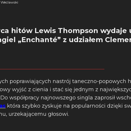
 Weclawski
órca hitów Lewis Thompson wydaje 
ngiel „Enchanté” z udziałem Cleme
ych poprawiających nastrój taneczno-popowych
towy wyjść z cienia i stać się jednym z największ
. Do współpracy najnowszego singla zaprosił wsch
as
która szybko zyskuje na popularności dzięki 
mu, urzekającemu głosowi.