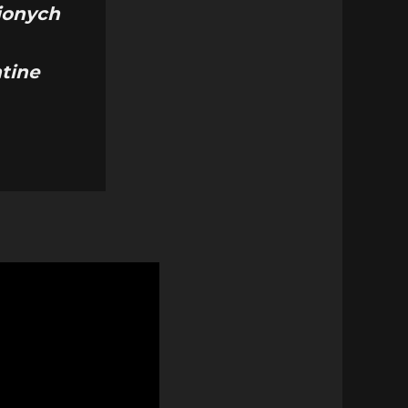
ionych
tine
o