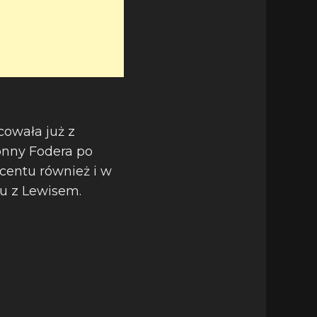
cowała już z
onny Fodera po
centu również i w
u z Lewisem.