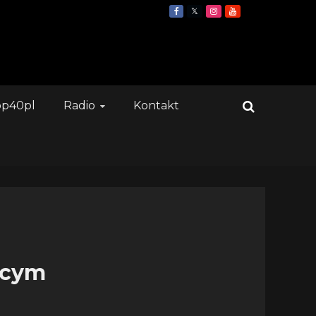
op40pl
Radio
Kontakt
ącym