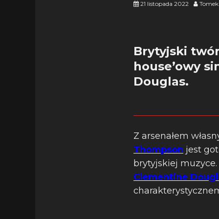
21 listopada 2022
Tomek
Brytyjski tw
house’owy si
Douglas.
Z arsenałem własn
Thompson
jest go
brytyjskiej muzyce
Clementine Dougl
charakterystyczne