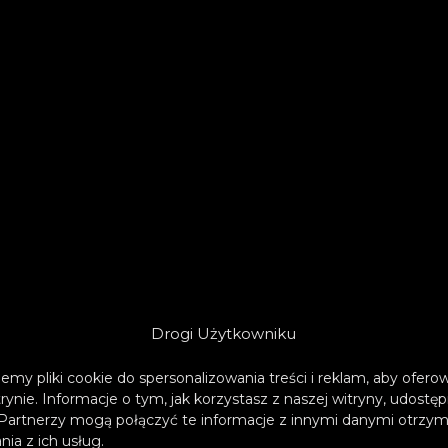
Drogi Użytkowniku
emy pliki cookie do spersonalizowania treści i reklam, aby ofer
trynie. Informacje o tym, jak korzystasz z naszej witryny, udos
Partnerzy mogą połączyć te informacje z innymi danymi otrzym
Lewisa, „Take Me Back” będący wynikiem współpr
ia z ich usług.