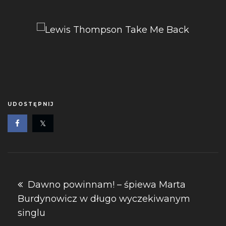
UDOSTĘPNIJ
Nawigacja
Dawno powinnam! – śpiewa Marta
Burdynowicz w długo wyczekiwanym
wpisu
singlu