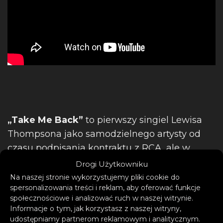
„Take Me Back”
to pierwszy singiel Lewisa
Thompsona jako samodzielnego artysty od
czasu podpisania kontraktu z RCA, ale w
żadnym wypadku nie jest to jego pierwszy
Drogi Użytkowniku
przebój. Jako połowa duetu DJ-sko-
Na naszej stronie wykorzystujemy pliki cookie do
spersonalizowania treści i reklam, aby oferować funkcje
producenckiego Just Kiddin’, Thompson
społecznościowe i analizować ruch w naszej witrynie.
wyrobił sobie miano jednego z najbardziej
Informacje o tym, jak korzystasz z naszej witryny,
płodnych i pożądanych producentów w
udostępniamy partnerom reklamowym i analitycznym.