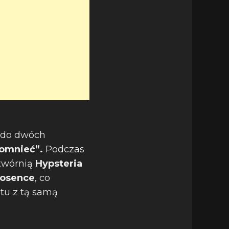
 do dwóch
pomnieć”.
Podczas
twórnią
Hypsteria
iosence
, co
tu z tą samą