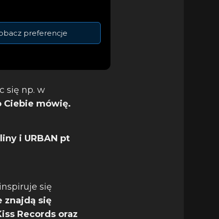
obacz preferencje
 się np. w
o Ciebie mówię.
liny i URBAN pt
inspiruje się
 znajdą się
Kiss Records
oraz