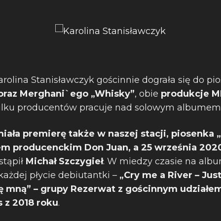
rolina Stanisławczyk gościnnie dograła się do pi
 oraz Merghani`ego „Whisky”
, obie
produkcje M
kilku producentów pracuje nad solowym albumem
iała premierę także w naszej stacji, piosenka 
 producenckim Don Juan, a 25 września 2020 
stąpił
Michał Szczygieł
. W miedzy czasie na alb
każdej płycie debiutantki –
„Cry me a River – Ju
ię mną” – grupy Rezerwat z gościnnym udziałe
s z 2018 roku
.