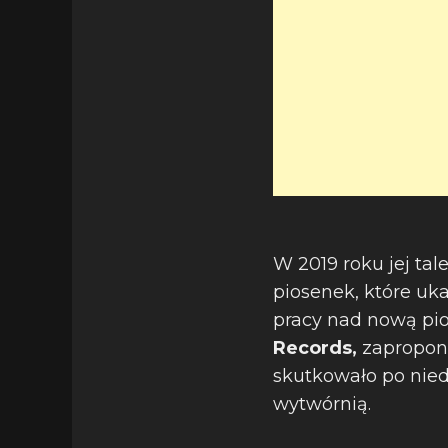
W 2019 roku jej tal
piosenek, które uk
pracy nad nową pi
Records,
zapropon
skutkowało po nied
wytwórnią.