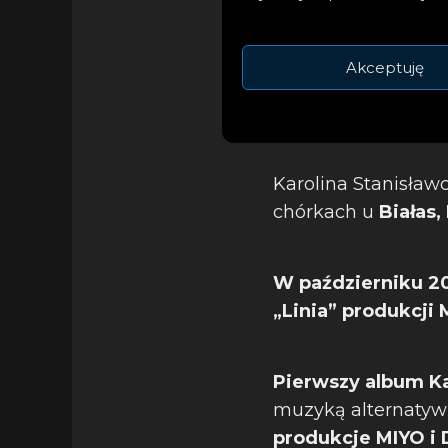
Akceptuję
Karolina Stanisław
chórkach u
Białas
W październiku 2
„Linia” produkcji
Pierwszy album Ka
muzyką alternatywn
produkcje MIYO i 