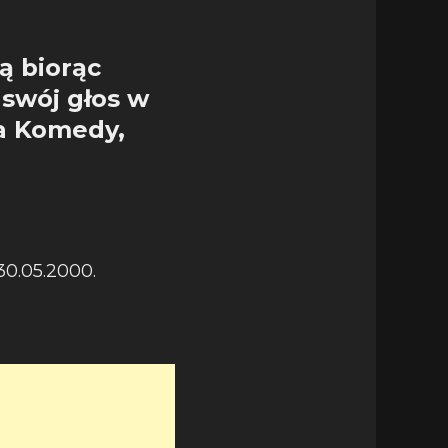
ą biorąc
 swój głos w
fa Komedy,
30.05.2000.