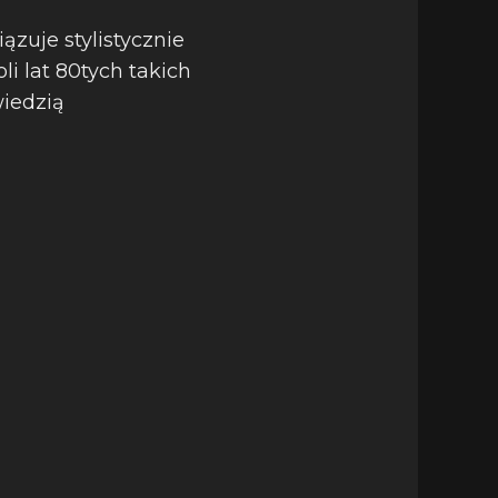
ązuje stylistycznie
li lat 80tych takich
wiedzią