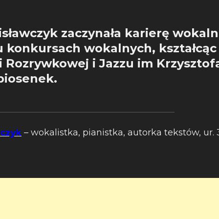
isławczyk zaczynała karierę wokaln
u konkursach wokalnych, kształcąc
i Rozrywkowej i Jazzu im Krzyszto
piosenek.
wczyk
– wokalistka, pianistka, autorka tekstów, ur. 