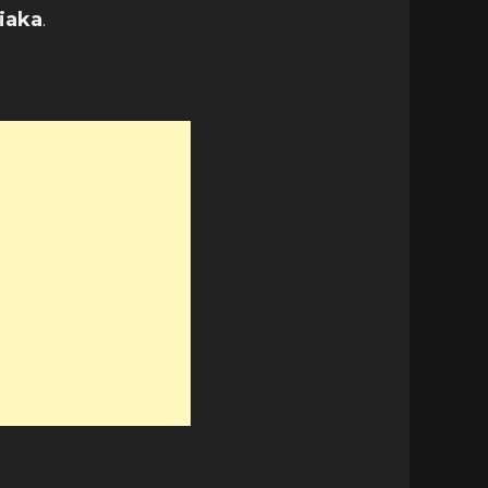
iaka
.