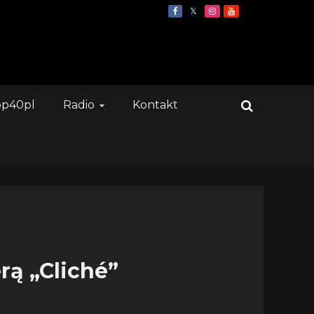
op40pl
Radio
Kontakt
rą „Cliché”