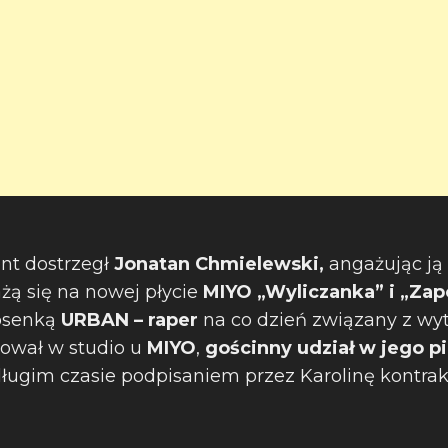
ent dostrzegł
Jonatan Chmielewski,
angażując ją
ażą się na nowej płycie
MIYO „Wyliczanka” i „Za
osenką
URBAN – raper
na co dzień związany z wy
ował w studio u
MIYO
,
gościnny udział w jego p
ługim czasie podpisaniem przez Karolinę kontrak