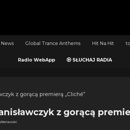
 News
Global Trance Anthems
Hit Na Hit
t
Radio WebApp
SŁUCHAJ RADIA
tanisławczyk z gorącą premie
Weclawski