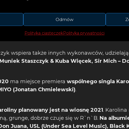
Odmów
Z
Polityka ciasteczek
Polityka prywatności
czyk wspiera także innych wykonawców, udzielając
, Muniek Staszczyk & Kuba Więcek, Sir Mich – D
020
ma miejsce premiera
wspólnego singla Karo
 MIYO (Jonatan Chmielewski)
.
roliny planowany jest na wiosnę 2021
. Karolina 
ą, grunge, dobrze czuje się w R`n`B.
Na albumie
Don Juana, USL (Under Sea Level Music), Black 