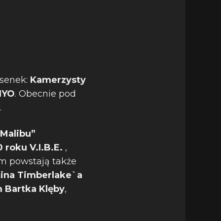
osenek:
Kamerzysty
IYO
. Obecnie pod
.
„Malibu”
roku V.I.B.E.
,
um powstają także
stina Timberlake`a
m Bartka Klęby
,