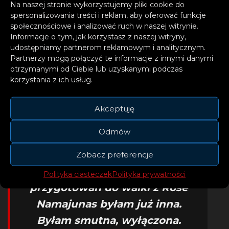
Na naszej stronie wykorzystujemy pliki cookie do
nas nie dotknie. Czułam, że
spersonalizowania treści i reklam, aby oferować funkcje
coś się skończyło i czułam się
społecznościowe i analizować ruch w naszej witrynie.
Informacje o tym, jak korzystasz z naszej witryny,
z tym okropnie. Po tylu latach
udostępniamy partnerom reklamowym i analitycznym.
razem człowiek nie wyobraża
Partnerzy mogą połączyć te informacje z innymi danymi
otrzymanymi od Ciebie lub uzyskanymi podczas
sobie życia bez tej drugiej
korzystania z ich usług.
osoby. Ja nie wyobrażałam
sobie życia bez Przemka, tak
Akceptuję
samo jak bez pasa nie
Odmów
wyobrażałam sobie bycia dalej
sportowcem. A tu trzeba było
Zobacz preferencje
go bronić. Podczas
Polityka ciasteczek
Polityka prywatności
przygotowań do walki z Rose
Namajunas byłam już inna.
Byłam smutna, wyłączona.