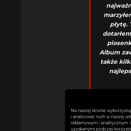
najważn
marzyłem
płytę.
dotarłem
piosenk
Album zaw
także kil
najleps
Na naszej stronie wykorzystuj
i analizować ruch w naszej wi
reklamowym i analitycznym. 
uzyskanymi podczas korzystan