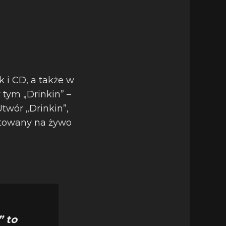
k i CD, a także w
tym „Drinkin” –
Utwór „Drinkin”,
entowany na żywo
” to