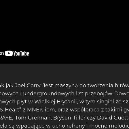
tak jak Joel Corry. Jest maszyną do tworzenia hitó
mowych i undergroundowych list przebojów. Dow
wych płyt w Wielkiej Brytanii, w tym singiel ze szc
& Heart” z MNEK-iem, oraz współpraca z takimi g
 RAYE, Tom Grennan, Bryson Tiller czy David Guet
a są wpadające w ucho refreny i mocne melodie.