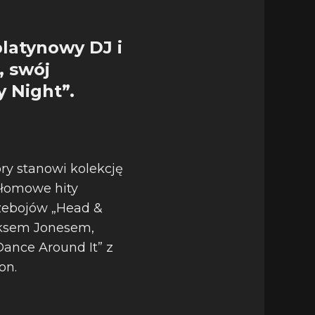
latynowy DJ i
, swój
 Night”.
ry stanowi kolekcję
zełomowe hity
przebojów „Head &
aksem Jonesem,
Dance Around It” z
on.