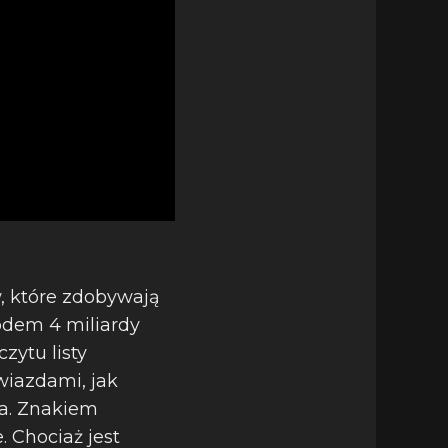
w, które zdobywają
odem 4 miliardy
zytu listy
wiazdami, jak
ta. Znakiem
 Chociaż jest