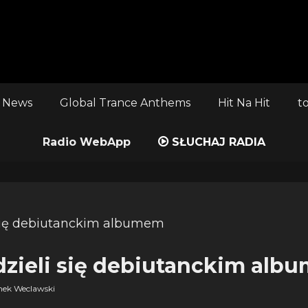
 News
Global Trance Anthems
Hit Na Hit
t
Radio WebApp
SŁUCHAJ RADIA
 dzieli się debiutanckim al
ek Weclawski