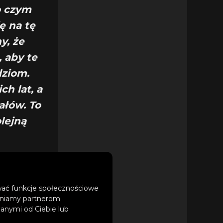
o czym
ę na tę
y, że
 aby te
dziom.
h lat, a
ałów. To
olejną
ować funkcje społecznościowe
tępniamy partnerom
anymi od Ciebie lub