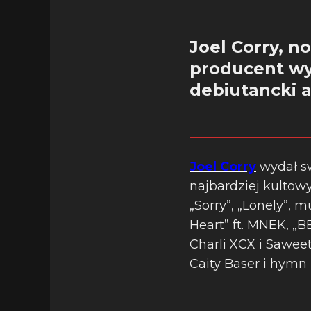
Joel Corry, 
producent wyd
debiutancki 
Joel Corry
wydał sw
najbardziej kultowy
„Sorry”, „Lonely”, m
Heart” ft. MNEK, „
Charli XCX i Saweet
Caity Baser i hym