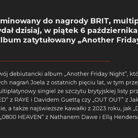
nominowany do nagrody BRIT, multip
ał dzisiaj, w piątek 6 października
album zatytułowany „Another Friday
ój debiutancki album „Another Friday Night”, któ
ch nagrań Joela z ostatnich pięciu lat, w tym pr
ultiplatynowy singiel ze szczytu brytyjskiej listy 
BED” z RAYE i Davidem Guettą czy „OUT OUT” z J
ie, a także najświeższe kawałki z 2023 roku, jak „
n „0800 HEAVEN” z Nathanem Dawe i Ellą Henders