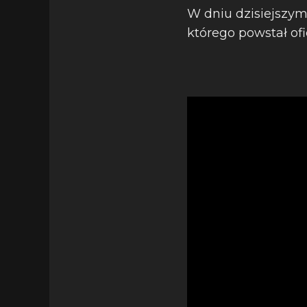
W dniu dzisiejszym,
którego powstał ofic