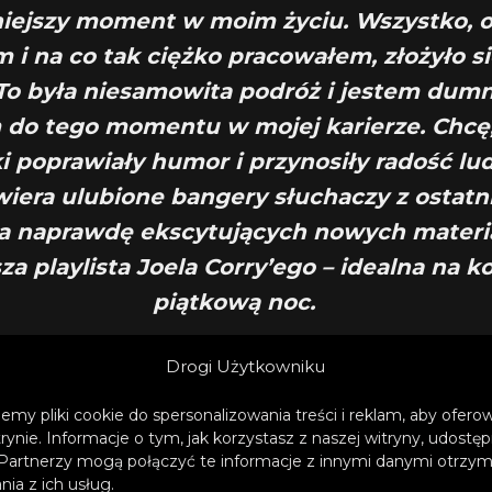
iejszy moment w moim życiu. Wszystko, 
 i na co tak ciężko pracowałem, złożyło si
 To była niesamowita podróż i jestem dumn
 do tego momentu w mojej karierze. Chcę,
i poprawiały humor i przynosiły radość lu
iera ulubione bangery słuchaczy z ostatnic
ka naprawdę ekscytujących nowych materi
za playlista Joela Corry’ego – idealna na k
piątkową noc.
– opowiada Joel Corry.
Drogi Użytkowniku
emy pliki cookie do spersonalizowania treści i reklam, aby ofer
trynie. Informacje o tym, jak korzystasz z naszej witryny, udos
Partnerzy mogą połączyć te informacje z innymi danymi otrzym
ia z ich usług.