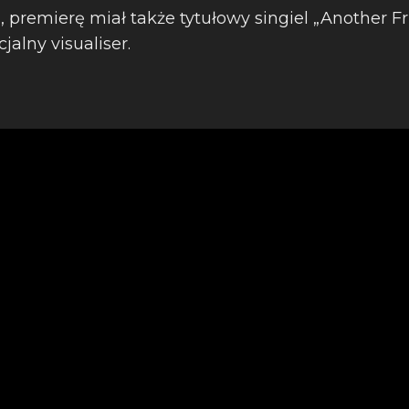
 premierę miał także tytułowy singiel „Another Fr
jalny visualiser.