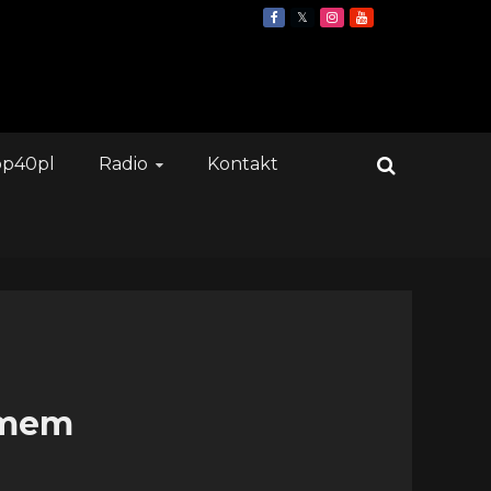
op40pl
Radio
Kontakt
bumem