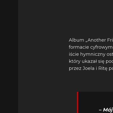
Album „Another Frid
formacie cyfrowym,
iście hymniczny ost
który ukazał się p
przez Joela i Ritę 
– Mój