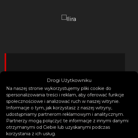
– „Clean Break” to świetna
Drogi Użytkowniku
piosenka, której nie można
Na naszej stronie wykorzystujemy pliki cookie do
brać zbyt poważnie; opowiada
spersonalizowania treści i reklam, aby oferować funkcje
społecznościowe i analizować ruch w naszej witrynie.
o rozstaniu i znalezieniu w
Informacje o tym, jak korzystasz z naszej witryny,
sobie siły w nowym
udostępniamy partnerom reklamowym i analitycznym.
Partnerzy mogą połączyć te informacje z innymi danymi
samotnym życiu! Mam więc
otrzymanymi od Ciebie lub uzyskanymi podczas
nadzieję, że zadziała tak na
korzystania z ich usług.