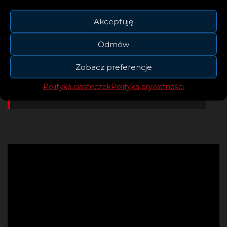
wszystkich słuchaczy! To
Akceptuję
radosny utwór, który jest dla
mnie trochę popowym
Odmów
odrodzeniem!
Zobacz preferencje
– mówi Ilira
Polityka ciasteczek
Polityka prywatności