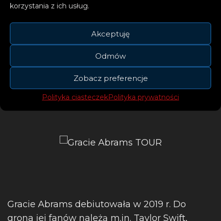
korzystania z ich usług.
Akceptuję
Po premierze „The Secret Of Us” Gracie ruszy
w trasę koncertową. Póki co poznaliśmy
Odmów
harmonogram jej występów w Ameryce
Północnej, które w całości zostały
Zobacz preferencje
wyprzedane.
Polityka ciasteczek
Polityka prywatności
Gracie Abrams debiutowała w 2019 r. Do
grona jej fanów należą m.in. Taylor Swift,