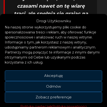
czasami nawet on tę wiarę
traci, ale spełnia się grając na
perkusji, ponieważ to sprawia,
Drogi Użytkowniku
Na naszej stronie wykorzystujemy pliki cookie do
że jest szczęśliwy i zapomina
spersonalizowania treści i reklam, aby oferować funkcje
o wszystkim – nikt mu tego
społecznościowe i analizować ruch w naszej witrynie.
Informacje o tym, jak korzystasz z naszej witryny,
uczucia nie odbierze i o tę
udostępniamy partnerom reklamowym i analitycznym.
chwile właśnie wszyscy
Partnerzy mogą połączyć te informacje z innymi danymi
otrzymanymi od Ciebie lub uzyskanymi podczas
walczymy! Vlodi wbrew
korzystania z ich usług.
wszystkim rozsądnym głosom
pokazał losowi i ludziom
Akceptuję
wielkie fu…k off… i my też nie
Odmów
wahajmy się tego zrobić.
Zobacz preferencje
– DollZ
Polityka ciasteczek
Polityka prywatności