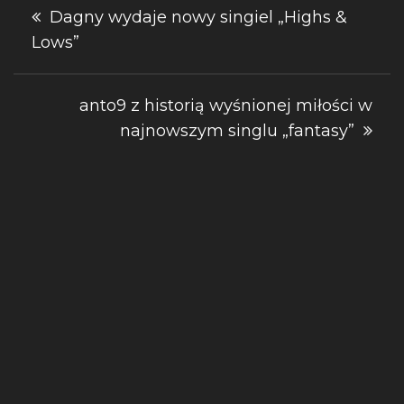
Nawigacja
Dagny wydaje nowy singiel „Highs &
Lows”
wpisu
anto9 z historią wyśnionej miłości w
najnowszym singlu „fantasy”